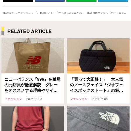
HOME
ファッション
「これはいい！」「やっぱりメレルだわ」 水陸両用サンダル『ハイドロモッ
ク』がマストバイだった件
RELATED ARTICLE
ニューバランス『996』を靴屋
「買って大正解！」 大人気
の元店員が徹底解説 グレー
のノースフェイス『ジオフェ
をオススメする理由やサイズ
イスボックストート』の魅力
感など
を徹底レビュー
2025.11.23
2024.05.08
ファッション
ファッション