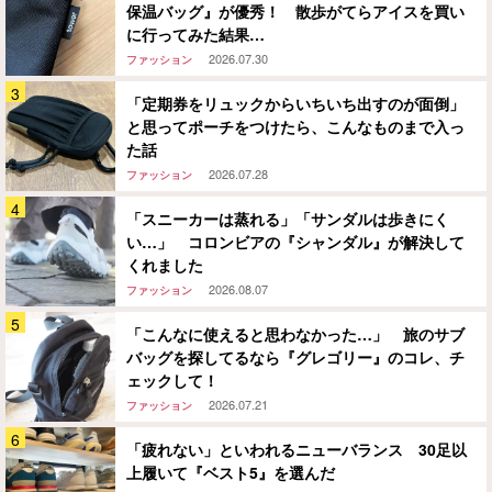
保温バッグ』が優秀！ 散歩がてらアイスを買い
に行ってみた結果…
2026.07.30
ファッション
「定期券をリュックからいちいち出すのが面倒」
と思ってポーチをつけたら、こんなものまで入っ
た話
2026.07.28
ファッション
「スニーカーは蒸れる」「サンダルは歩きにく
い…」 コロンビアの『シャンダル』が解決して
くれました
2026.08.07
ファッション
「こんなに使えると思わなかった…」 旅のサブ
バッグを探してるなら『グレゴリー』のコレ、チ
ェックして！
2026.07.21
ファッション
「疲れない」といわれるニューバランス 30足以
上履いて『ベスト5』を選んだ