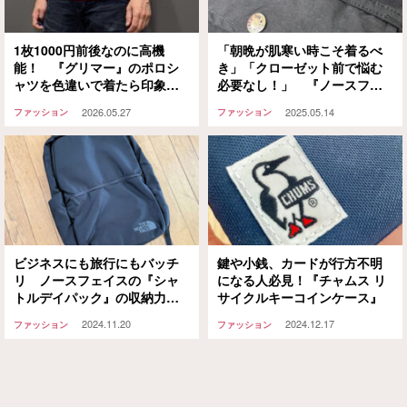
1枚1000円前後なのに高機
「朝晩が肌寒い時こそ着るべ
能！ 『グリマー』のポロシ
き」「クローゼット前で悩む
ャツを色違いで着たら印象が
必要なし！」 『ノースフェ
激変した
イス』の半袖シャツが着回し
2026.05.27
2025.05.14
ファッション
ファッション
バツグンだった！
ビジネスにも旅行にもバッチ
鍵や小銭、カードが行方不明
リ ノースフェイスの『シャ
になる人必見！『チャムス リ
トルデイパック』の収納力に
サイクルキーコインケース』
脱帽…！
2024.11.20
2024.12.17
ファッション
ファッション