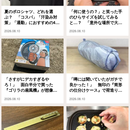
夏のポロシャツ、どれを選
「何に使うの？」と笑った手
ぶ？ 「コスパ」「汗染み対
のひらサイズを試してみる
策」「通勤」におすすめの4着
と…？ 「意外な場所で大活
を着比べてみた
躍」「めっちゃラク」
2026.08.10
2026.08.10
「さすがにデカすぎるや
「噂には聞いていたがガチで
ろ！」 面白半分で買った
良かった！」 無印の『筒形
『ゴリラの扇風機』が想像以
の仕分けケース』で荷造りの
上に優秀で手放せなくなった
ストレスが激減しました
2026.08.10
2026.08.10