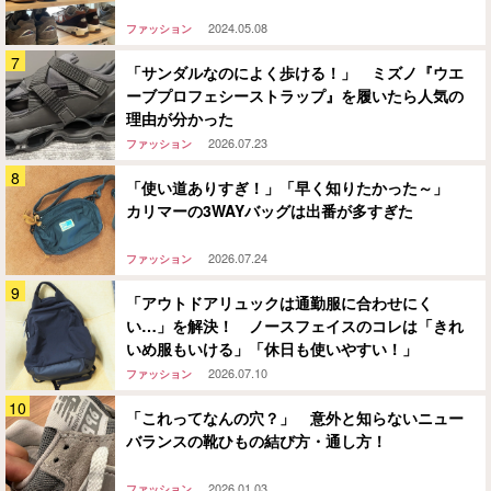
2024.05.08
ファッション
「サンダルなのによく歩ける！」 ミズノ『ウエ
ーブプロフェシーストラップ』を履いたら人気の
理由が分かった
2026.07.23
ファッション
「使い道ありすぎ！」「早く知りたかった～」
カリマーの3WAYバッグは出番が多すぎた
2026.07.24
ファッション
「アウトドアリュックは通勤服に合わせにく
い…」を解決！ ノースフェイスのコレは「きれ
いめ服もいける」「休日も使いやすい！」
2026.07.10
ファッション
「これってなんの穴？」 意外と知らないニュー
バランスの靴ひもの結び方・通し方！
2026.01.03
ファッション