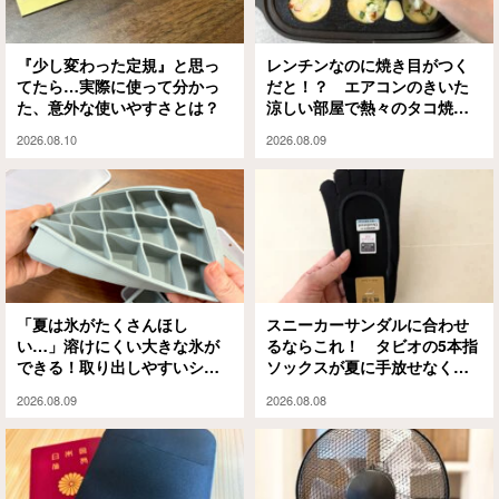
『少し変わった定規』と思っ
レンチンなのに焼き目がつく
てたら…実際に使って分かっ
だと！？ エアコンのきいた
た、意外な使いやすさとは？
涼しい部屋で熱々のタコ焼き
を楽しめるアイテムがこちら
2026.08.10
2026.08.09
「夏は氷がたくさんほし
スニーカーサンダルに合わせ
い…」溶けにくい大きな氷が
るならこれ！ タビオの5本指
できる！取り出しやすいシリ
ソックスが夏に手放せなくな
コン製氷皿
った理由
2026.08.09
2026.08.08