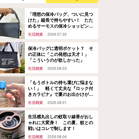
「理想の保冷バッグ、ついに見つ
けた」縦長で持ちやすい！ たた
めるサーモスの保冷ショッピング
バッグ
生活雑貨
2026.07.30
保冷バッグに透明ポケット？ そ
の正体に「この発想は天才！」
「こういうのが欲しかった」
生活雑貨
2026.08.03
「もうボトルの持ち運びに悩まな
い！」 軽くて丈夫な『ロック付
きカラビナ』で夏のお出かけが快
適になる
生活雑貨
2026.08.01
生活感丸出しの蚊取り線香がおし
ゃれに大変身！ この夏、蚊との
戦いはコレで制します！
生活雑貨
2026.08.04