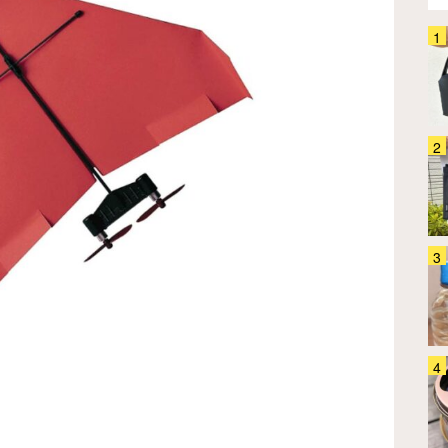
生活感丸出しの蚊取り線香がおし
ゃれに大変身！ この夏、蚊との
戦いはコレで制します！
生活雑貨
2026.08.04
保冷バッグに透明ポケット？ そ
の正体に「この発想は天才！」
「こういうのが欲しかった」
生活雑貨
2026.08.03
「理想の保冷バッグ、ついに見つ
けた」縦長で持ちやすい！ たた
めるサーモスの保冷ショッピング
バッグ
生活雑貨
2026.07.30
「もうボトルの持ち運びに悩まな
い！」 軽くて丈夫な『ロック付
きカラビナ』で夏のお出かけが快
適になる
生活雑貨
2026.08.01