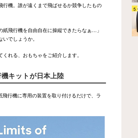
飛行機。誰が遠くまで飛ばせるか競争したもの
保冷バッグはもう持ち歩かな
い！ サーモスのコレを使ってみ
たら「いつものリュックの中に保
冷スペースができた」
の紙飛行機を自由自在に操縦できたらなぁ…」
生活雑貨
2026.07.10
ないでしょうか。
てくれる、おもちゃをご紹介します。
行機キットが日本上陸
てた紙飛行機に専用の装置を取り付けるだけで、ラ
。