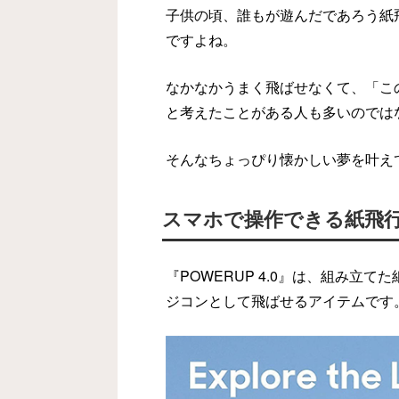
子供の頃、誰もが遊んだであろう紙
ですよね。
なかなかうまく飛ばせなくて、「こ
と考えたことがある人も多いのでは
そんなちょっぴり懐かしい夢を叶え
スマホで操作できる紙飛
『POWERUP 4.0』は、組み立
ジコンとして飛ばせるアイテムです