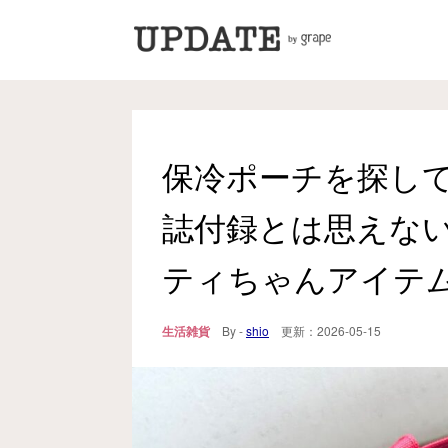
保冷ポーチを探し
誌付録とは思えない『
ティちゃんアイテ
生活雑貨
By -
shio
更新：
2026-05-15