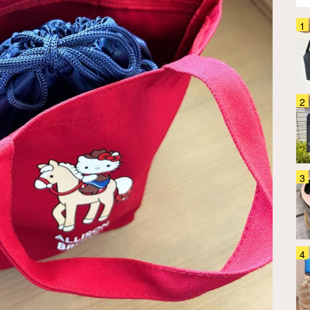
生活感丸出しの蚊取り線香がおし
ゃれに大変身！ この夏、蚊との
戦いはコレで制します！
生活雑貨
2026.08.04
「もうボトルの持ち運びに悩まな
い！」 軽くて丈夫な『ロック付
きカラビナ』で夏のお出かけが快
適になる
生活雑貨
2026.08.01
保冷バッグに透明ポケット？ そ
の正体に「この発想は天才！」
「こういうのが欲しかった」
生活雑貨
2026.08.03
「理想の保冷バッグ、ついに見つ
けた」縦長で持ちやすい！ たた
めるサーモスの保冷ショッピング
バッグ
生活雑貨
2026.07.30