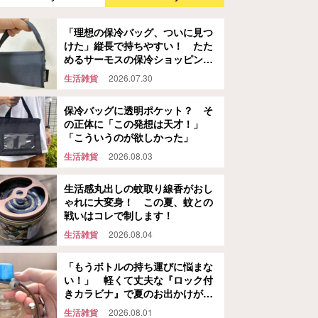
「理想の保冷バッグ、ついに見つ
けた」縦長で持ちやすい！ たた
めるサーモスの保冷ショッピング
バッグ
生活雑貨
2026.07.30
保冷バッグに透明ポケット？ そ
の正体に「この発想は天才！」
「こういうのが欲しかった」
生活雑貨
2026.08.03
生活感丸出しの蚊取り線香がおし
ゃれに大変身！ この夏、蚊との
戦いはコレで制します！
生活雑貨
2026.08.04
「もうボトルの持ち運びに悩まな
い！」 軽くて丈夫な『ロック付
きカラビナ』で夏のお出かけが快
適になる
生活雑貨
2026.08.01