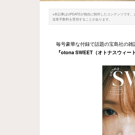
※本記事はUPDATEが独自に制作したコンテンツです
送客手数料を受領することがあります。
毎号豪華な付録で話題の宝島社の雑誌『
『otona SWEET（オトナスウィー