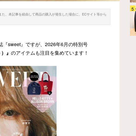
保冷バッグはもう持ち歩かな
。また、本記事を経由して商品の購入が発生した場合に、ECサイト等から
い！ サーモスのコレを使ってみ
たら「いつものリュックの中に保
冷スペースができた」
生活雑貨
2026.07.10
sweet』ですが、2026年6月の特別号
ト）』
のアイテムも注目を集めています！