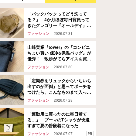
「バックパックってどう洗って
る？」 4か月ほぼ毎日背負って
きたグレゴリー『オールデイ』
を…
ファッション
2026.07.31
山崎実業『tower』の『コンビニ
ちょい買い 保冷&保温バッグ』が
優秀！ 散歩がてらアイスを買い
に行ってみた結果…
ファッション
2026.07.30
「定期券をリュックからいちいち
出すのが面倒」と思ってポーチを
つけたら、こんなものまで入った
話
ファッション
2026.07.28
「運動用に買ったのに毎日着て
る…」 プーマのTシャツが快適
すぎて夏の普段着になった
ファッション
2026.07.07
PR