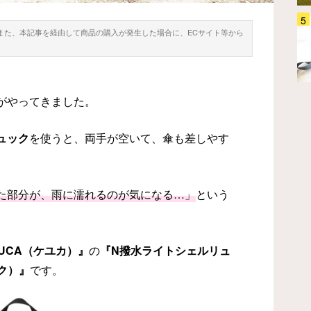
「疲れない」といわれるニューバ
。また、本記事を経由して商品の購入が発生した場合に、ECサイト等から
ランス 30足以上履いて『ベスト
5』を選んだ
ファッション
2024.05.08
がやってきました。
ュック
を使うと、両手が空いて、傘も差しやす
た部分が、雨に濡れるのが気になる…」
という
YUCA（ケユカ）』
の
『N撥水ライトシェルリュ
ク）』
です。