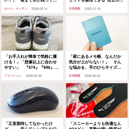
る！」と評判なのがコレ
チ”が優秀すぎた
2026.05.14
2025.12.18
ホーム・キッチン
生活雑貨
「お手入れが簡単で気軽に履
「家にあるメモ帳、なんだか
ける！」「想像以上に合わせ
気分が上がらない！」 そん
やすい」 『574』『996』の
な悩みを、手のひらサイズの
次に選ぶニューバランススニ
コレが解決してくれました
2026.05.08
2026.06.24
ファッション
生活雑貨
ーカーはコレ！
「正直期待してなかったけ
「スニーカーよりも快適なん
ど…」 安くてシンプルなワ
だけど！」革靴の硬い靴底が