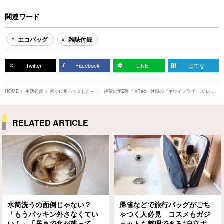
関連ワード
エコバッグ
雑誌付録
Twitter
Facebook
LINE
はてな
HOME
生活雑貨
密かに狙ってました～！ 待望の第2弾『InRed』付録の『キウイブラザーズ レッ
ド』エコバッグの可愛さを見て！
RELATED ARTICLE
水筒洗うの面倒じゃない？
帰省などで旅行バッグがごち
「もうパッキン外さなくてい
ゃつく人必見 コスメもガジ
い！」「昼まで氷が残って
ェットも整理できる“自立ポー