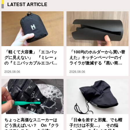
LATEST ARTICLE
「軽くて大容量」「エコバッ
「100均のホルダーから買い替
グに見えない」 『ミレー 』
えた」キッチンペーパーのイ
の『ミニパッカブルエコバッ
ライラが激減する『黒い筒』
グ』が万能すぎる
の正体とは？
2026.08.06
2026.08.06
ちょっと高価なスニーカーは
「日傘を差すと邪魔、でも帽
どう洗えばいい？ On『クラ
子だけは不安…」 その悩