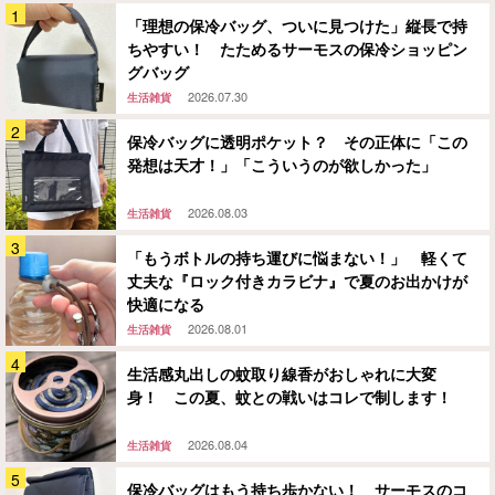
「理想の保冷バッグ、ついに見つけた」縦長で持
ちやすい！ たためるサーモスの保冷ショッピン
グバッグ
2026.07.30
生活雑貨
保冷バッグに透明ポケット？ その正体に「この
発想は天才！」「こういうのが欲しかった」
2026.08.03
生活雑貨
「もうボトルの持ち運びに悩まない！」 軽くて
丈夫な『ロック付きカラビナ』で夏のお出かけが
快適になる
2026.08.01
生活雑貨
生活感丸出しの蚊取り線香がおしゃれに大変
身！ この夏、蚊との戦いはコレで制します！
2026.08.04
生活雑貨
保冷バッグはもう持ち歩かない！ サーモスのコ