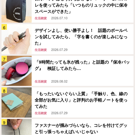
レを使ってみたら「いつものリュックの中に保冷
スペースができた」
2026.07.10
生活雑貨
デザインよし、使い勝手よし！ 話題のボールペ
ンを試してみたら、「字を書くのが楽しみになっ
た」
2026.07.29
生活雑貨
「9時間たっても氷が残った」と話題の『保冷バッ
グ』 検証してみたら…
2026.08.02
生活雑貨
「もったいないぐらい上質」「手触り、色、線の
全部がお気に入り」と評判のお手軽ノートを使っ
てみた
2026.07.29
生活雑貨
ファスナーが掴みづらいなら、コレを付けてグッ
と引っ張っちゃえばいいじゃない