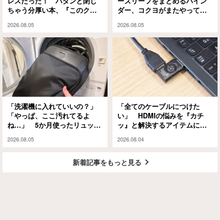
レスだった！ パタンと閉じ
ーズリーフをまとめるバイン
ちゃう分厚い本、『このクリ
ダー、コクヨがまたやってく
ップ』には秘密があって…
れました
2026.08.05
2026.08.05
「洗濯機に入れていいの？」
「全てのケーブルにつけた
「やっぱ、ここ汚れてるよ
い」 HDMIの悩みを『カチ
ね…」 5か月使ったリュック
ッ』と解決するアイテムに
を掃除した結果に納得！
「めっちゃラク」「劣化も防
2026.08.05
2026.08.04
げそう」
新着記事をもっと見る