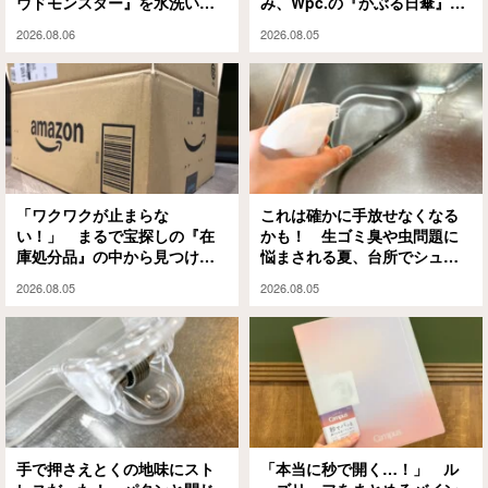
ウドモンスター』を水洗いと
み、Wpc.の『かぶる日傘』が
泡シャンプーで試してみる
解決してくれます
2026.08.06
2026.08.05
と…
「ワクワクが止まらな
これは確かに手放せなくなる
い！」 まるで宝探しの『在
かも！ 生ゴミ臭や虫問題に
庫処分品』の中から見つけた
悩まされる夏、台所でシュッ
のは？
としてみたら…
2026.08.05
2026.08.05
手で押さえとくの地味にスト
「本当に秒で開く…！」 ル