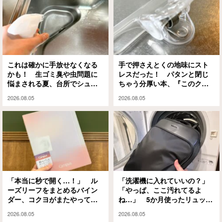
これは確かに手放せなくなる
手で押さえとくの地味にスト
かも！ 生ゴミ臭や虫問題に
レスだった！ パタンと閉じ
悩まされる夏、台所でシュッ
ちゃう分厚い本、『このクリ
としてみたら…
ップ』には秘密があって…
2026.08.05
2026.08.05
「本当に秒で開く…！」 ル
「洗濯機に入れていいの？」
ーズリーフをまとめるバイン
「やっぱ、ここ汚れてるよ
ダー、コクヨがまたやってく
ね…」 5か月使ったリュック
れました
を掃除した結果に納得！
2026.08.05
2026.08.05