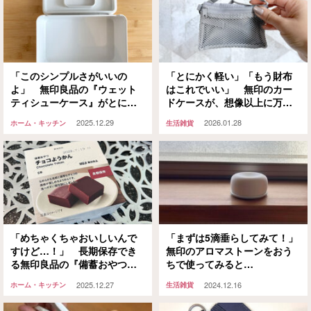
「このシンプルさがいいの
「とにかく軽い」「もう財布
よ」 無印良品の『ウェット
はこれでいい」 無印のカー
ティシューケース』がとにか
ドケースが、想像以上に万能
く使える
でした
2025.12.29
2026.01.28
ホーム・キッチン
生活雑貨
「めちゃくちゃおいしいんで
「まずは5滴垂らしてみて！」
すけど…！」 長期保存でき
無印のアロマストーンをおう
る無印良品の『備蓄おやつ』
ちで使ってみると…
が優秀すぎた
2025.12.27
2024.12.16
ホーム・キッチン
生活雑貨