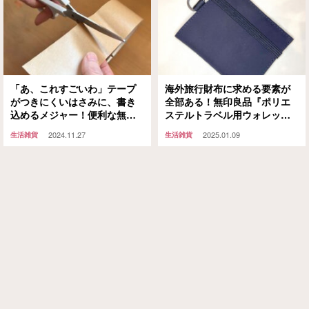
「あ、これすごいわ」テープ
海外旅行財布に求める要素が
がつきにくいはさみに、書き
全部ある！無印良品『ポリエ
込めるメジャー！便利な無印
ステルトラベル用ウォレッ
梱包グッズをご紹介
ト』の実力に納得
2024.11.27
2025.01.09
生活雑貨
生活雑貨