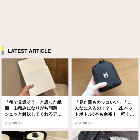
LATEST ARTICLE
「後で見返そう」と思った紙
「見た目もカッコいい」「こ
類、山積みになりがち問題
んなに入るの！？」 2Lペッ
シュッと解決してくれるアイ
トボトル3本も余裕！ 軽くて
テムがありました
大容量な『ミレー』のエコバ
2026.08.06
2026.08.06
ッグが大正解