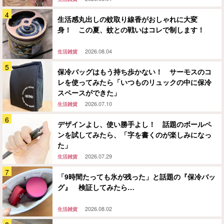
生活感丸出しの蚊取り線香がおしゃれに大変
身！ この夏、蚊との戦いはコレで制します！
2026.08.04
生活雑貨
保冷バッグはもう持ち歩かない！ サーモスのコ
レを使ってみたら「いつものリュックの中に保冷
スペースができた」
2026.07.10
生活雑貨
デザインよし、使い勝手よし！ 話題のボールペ
ンを試してみたら、「字を書くのが楽しみになっ
た」
2026.07.29
生活雑貨
「9時間たっても氷が残った」と話題の『保冷バッ
グ』 検証してみたら…
2026.08.02
生活雑貨