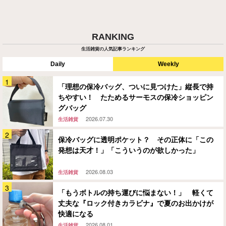
RANKING
生活雑貨の人気記事ランキング
Daily
Weekly
「理想の保冷バッグ、ついに見つけた」縦長で持
ちやすい！ たためるサーモスの保冷ショッピン
グバッグ
2026.07.30
生活雑貨
保冷バッグに透明ポケット？ その正体に「この
発想は天才！」「こういうのが欲しかった」
2026.08.03
生活雑貨
「もうボトルの持ち運びに悩まない！」 軽くて
丈夫な『ロック付きカラビナ』で夏のお出かけが
快適になる
2026.08.01
生活雑貨