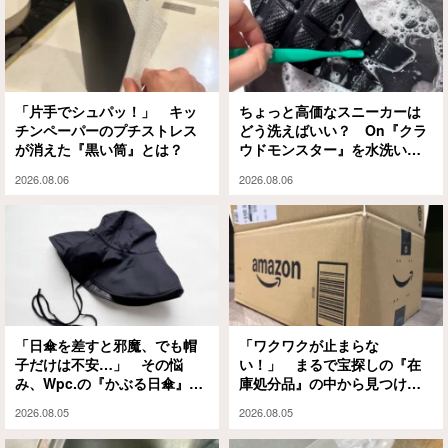
「片手でシュパッ！」 キッ
ちょっと高価なスニーカーは
チンペーパーのプチストレス
どう洗えばいい？ On『クラ
が消えた『黒い筒』とは？
ウドモンスター』を水洗いと
泡シャンプーで試してみる
2026.08.06
2026.08.06
と…
「日傘を差すと邪魔、でも帽
「ワクワクが止まらな
子だけは不安…」 その悩
い！」 まるで宝探しの『在
み、Wpc.の『かぶる日傘』が
庫処分品』の中から見つけた
解決してくれます
のは？
2026.08.05
2026.08.05