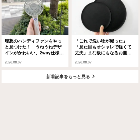
理想のハンディファンをやっ
「これで洗い物が減った」
と見つけた！ うねうねデザ
「見た目もオシャレで軽くて
インがかわいい、2way仕様の
丈夫」まな板にもなるお皿
パワフルな1本に「もうこれが
『CHOPLATE』が買って大正
2026.08.07
2026.08.07
ない夏は無理」
解
新着記事をもっと見る