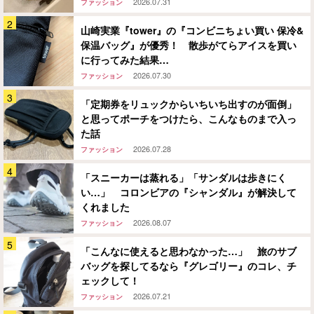
2026.07.31
ファッション
山崎実業『tower』の『コンビニちょい買い 保冷&
保温バッグ』が優秀！ 散歩がてらアイスを買い
に行ってみた結果…
2026.07.30
ファッション
「定期券をリュックからいちいち出すのが面倒」
と思ってポーチをつけたら、こんなものまで入っ
た話
2026.07.28
ファッション
「スニーカーは蒸れる」「サンダルは歩きにく
い…」 コロンビアの『シャンダル』が解決して
くれました
2026.08.07
ファッション
「こんなに使えると思わなかった…」 旅のサブ
バッグを探してるなら『グレゴリー』のコレ、チ
ェックして！
2026.07.21
ファッション