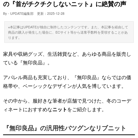
の『首がチクチクしないニット』に絶賛の声
By - UPDATE編集部
更新：
2025-12-28
※本記事はUPDATEが独自に制作したコンテンツです。また、本記事を経由して
商品の購入が発生した場合に、ECサイト等から送客手数料を受領することがあ
ります。
家具や収納グッズ、生活雑貨など、あらゆる商品を販売し
ている『無印良品』。
アパレル商品も充実しており、『無印良品』ならではの価
格帯や、ベーシックなデザインが人気を博しています。
その中から、服好きな筆者が店舗で見つけた、冬のコーデ
ィネートにおすすめな
ニット
をご紹介します。
『無印良品』の汎用性バツグンなリブニット