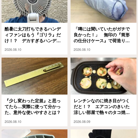
酷暑に太刀打ちできるハンデ
「噂には聞いていたがガチで
ィファンはもう『ゴリラ』だ
良かった！」 無印の『筒形
け！？ デカすぎるハンディ
の仕分けケース』で荷造りの
ファンのデカすぎるメリット
ストレスが激減しました
2026.08.10
2026.08.10
『少し変わった定規』と思っ
レンチンなのに焼き目がつく
てたら…実際に使って分かっ
だと！？ エアコンのきいた
た、意外な使いやすさとは？
涼しい部屋で熱々のタコ焼き
を楽しめるアイテムがこちら
2026.08.10
2026.08.09