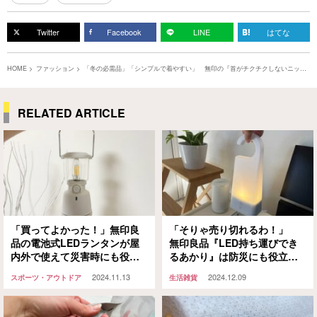
Twitter
Facebook
LINE
はてな
HOME
ファッション
「冬の必需品」「シンプルで着やすい」 無印の『首がチクチクしないニッ
ト』に絶賛の声
RELATED ARTICLE
「買ってよかった！」無印良
「そりゃ売り切れるわ！」
品の電池式LEDランタンが屋
無印良品『LED持ち運びでき
内外で使えて災害時にも役立
るあかり』は防災にも役立つ
つ！
便利な機能が満載だった！
2024.11.13
2024.12.09
スポーツ・アウトドア
生活雑貨