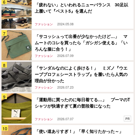
「疲れない」といわれるニューバランス 30足以
上履いて『ベスト5』を選んだ
2024.05.08
ファッション
「サコッシュって出番が少なかったけど…」 マ
ムートのコレを買ったら「ガシガシ使える」「い
ろんな服に合う！」
2026.07.09
ファッション
「サンダルなのによく歩ける！」 ミズノ『ウエ
ーブプロフェシーストラップ』を履いたら人気の
理由が分かった
2026.07.23
ファッション
「運動用に買ったのに毎日着てる…」 プーマのT
シャツが快適すぎて夏の普段着になった
2026.07.07
PR
ファッション
「使い道ありすぎ！」「早く知りたかった～」