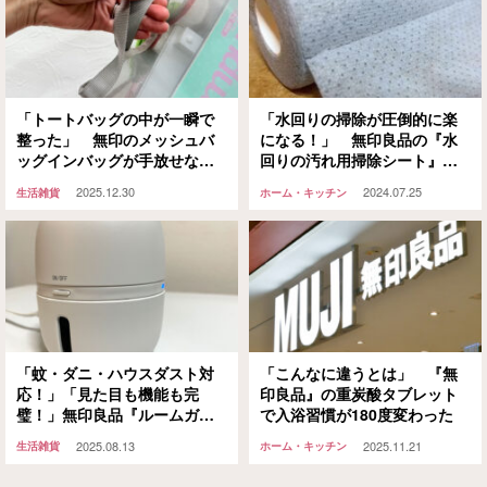
「トートバッグの中が一瞬で
「水回りの掃除が圧倒的に楽
整った」 無印のメッシュバ
になる！」 無印良品の『水
ッグインバッグが手放せない
回りの汚れ用掃除シート』が
理由
まじで使えるぞ
2025.12.30
2024.07.25
生活雑貨
ホーム・キッチン
「蚊・ダニ・ハウスダスト対
「こんなに違うとは」 『無
応！」「見た目も機能も完
印良品』の重炭酸タブレット
璧！」無印良品『ルームガー
で入浴習慣が180度変わった
ド』で虫問題を一気に解決
2025.08.13
2025.11.21
生活雑貨
ホーム・キッチン