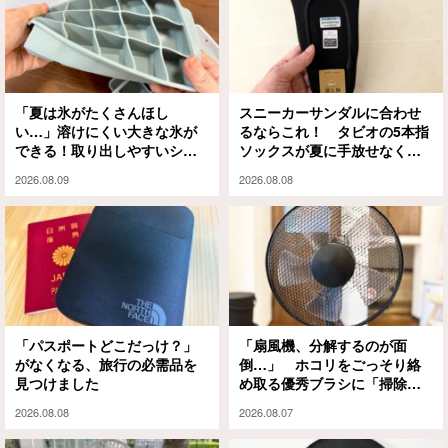
「夏は氷がたくさんほし
スニーカーサンダルに合わせ
い…」溶けにくい大きな氷が
るならこれ！ タビオの5本指
できる！取り出しやすいシリ
ソックスが夏に手放せなくな
コン製氷皿
った理由
2026.08.09
2026.08.08
「パスポートどこだっけ？」
「扇風機、分解するのが面
がなくなる、旅行の必需品を
倒…」 ホコリをごっそり絡
見つけました
め取る優秀ブラシに「掃除の
ハードルが下がった」
2026.08.08
2026.08.07