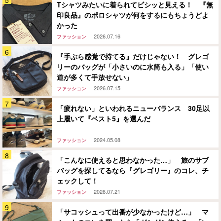
Tシャツみたいに着られてビシッと見える！ 『無
印良品』のポロシャツが何をするにもちょうどよ
かった
2026.07.16
ファッション
『手ぶら感覚で持てる』だけじゃない！ グレゴ
リーのバッグが「小さいのに水筒も入る」「使い
道が多くて手放せない」
2026.07.15
ファッション
「疲れない」といわれるニューバランス 30足以
上履いて『ベスト5』を選んだ
2024.05.08
ファッション
「こんなに使えると思わなかった…」 旅のサブ
バッグを探してるなら『グレゴリー』のコレ、チ
ェックして！
2026.07.21
ファッション
「サコッシュって出番が少なかったけど…」 マ