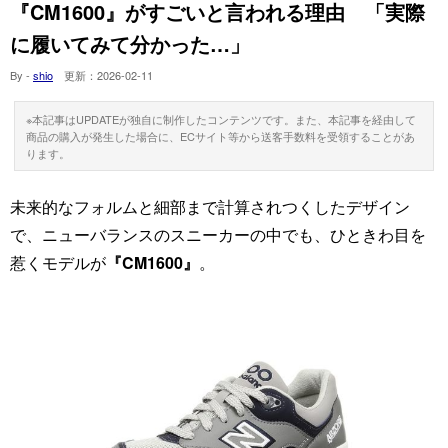
『CM1600』がすごいと言われる理由 「実際
に履いてみて分かった…」
By -
shio
更新：
2026-02-11
※本記事はUPDATEが独自に制作したコンテンツです。また、本記事を経由して
商品の購入が発生した場合に、ECサイト等から送客手数料を受領することがあ
ります。
未来的なフォルムと細部まで計算されつくしたデザイン
で、ニューバランスのスニーカーの中でも、ひときわ目を
惹くモデルが
『CM1600』
。