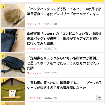
「バックパックってどう洗ってる？」 4か月ほぼ
毎日背負ってきたグレゴリー『オールデイ』を…
2026.07.31
ファッション
山崎実業『tower』の『コンビニちょい買い 保冷&
保温バッグ』が優秀！ 散歩がてらアイスを買い
に行ってみた結果…
2026.07.30
ファッション
「定期券をリュックからいちいち出すのが面倒」
と思ってポーチをつけたら、こんなものまで入っ
た話
2026.07.28
ファッション
「運動用に買ったのに毎日着てる…」 プーマのT
シャツが快適すぎて夏の普段着になった
2026.07.07
PR
ファッション