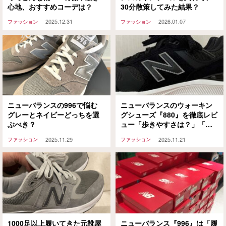
心地、おすすめコーデは？
30分散策してみた結果？
2025.12.31
2026.01.07
ファッション
ファッション
ニューバランスの996で悩む
ニューバランスのウォーキン
グレーとネイビーどっちを選
グシューズ『880』を徹底レビ
ぶべき？
ュー「歩きやすさは？」「普
段使いできる？」
2025.11.29
2025.11.21
ファッション
ファッション
1000足以上履いてきた元靴屋
ニューバランス『996』は「履