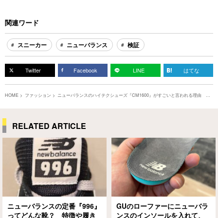
関連ワード
スニーカー
ニューバランス
検証
Twitter
Facebook
LINE
はてな
HOME
ファッション
ニューバランスのハイテクシューズ『CM1600』がすごいと言われる理由
「実際に履いてみて分かった…」
RELATED ARTICLE
ニューバランスの定番『996』
GUのローファーにニューバラ
ってどんな靴？ 特徴や履き
ンスのインソールを入れて、