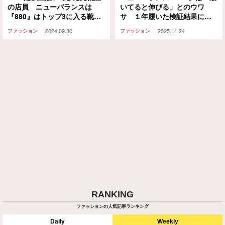
の店員 ニューバランスは
いてると伸びる」とのウワ
『880』はトップ3に入る靴だ
サ １年履いた検証結果に
と思った理由
「マジか…」
2024.09.30
2025.11.24
ファッション
ファッション
RANKING
ファッションの人気記事ランキング
Daily
Weekly