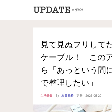
見て見ぬフリして
ケーブル！ この
ら「あっという間
で整理したい」
生活雑貨
By -
杉井亜希
更新：
2026-05-29