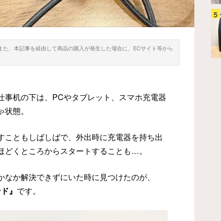
「え、普段使いもできる…！」
保冷バッグだけどオシャレに持て
る『ダルトン』のアイテムがこち
ら！
。また、本記事を経由して商品の購入が発生した場合に、ECサイト等から
生活雑貨
2026.07.20
仕事机の下は、PCやタブレット、スマホ充電器
ゃ状態。
すこともしばしばで、外出時に充電器を持ち出
ほどくところからスタートすることも…。
かなか解決できずにいた時に見つけたのが、
ンド』
です。