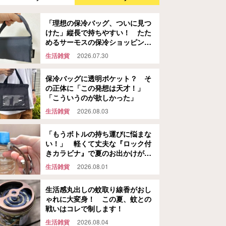
「理想の保冷バッグ、ついに見つ
けた」縦長で持ちやすい！ たた
めるサーモスの保冷ショッピング
バッグ
生活雑貨
2026.07.30
保冷バッグに透明ポケット？ そ
の正体に「この発想は天才！」
「こういうのが欲しかった」
生活雑貨
2026.08.03
「もうボトルの持ち運びに悩まな
い！」 軽くて丈夫な『ロック付
きカラビナ』で夏のお出かけが快
適になる
生活雑貨
2026.08.01
生活感丸出しの蚊取り線香がおし
ゃれに大変身！ この夏、蚊との
戦いはコレで制します！
生活雑貨
2026.08.04