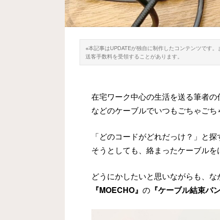
※本記事はUPDATEが独自に制作したコンテンツです
送客手数料を受領することがあります。
在宅ワーク中心の生活を送る筆者の
などのケーブルでいつもごちゃごち
「どのコードがどれだっけ？」と探
そうとしても、絡まったケーブルを
どうにかしたいと思いながらも、な
『MOECHO』
の
『ケーブル結束バ