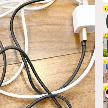
保冷バッグに透明ポケット？ そ
の正体に「この発想は天才！」
「こういうのが欲しかった」
生活雑貨
2026.08.03
生活感丸出しの蚊取り線香がおし
ゃれに大変身！ この夏、蚊との
戦いはコレで制します！
生活雑貨
2026.08.04
「理想の保冷バッグ、ついに見つ
けた」縦長で持ちやすい！ たた
めるサーモスの保冷ショッピング
バッグ
生活雑貨
2026.07.30
「もうボトルの持ち運びに悩まな
い！」 軽くて丈夫な『ロック付
きカラビナ』で夏のお出かけが快
適になる
生活雑貨
2026.08.01