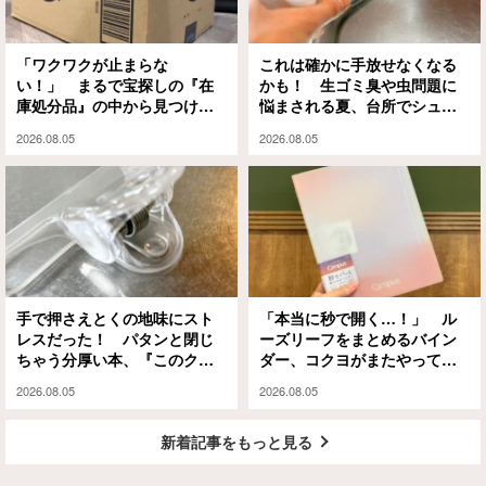
「ワクワクが止まらな
これは確かに手放せなくなる
い！」 まるで宝探しの『在
かも！ 生ゴミ臭や虫問題に
庫処分品』の中から見つけた
悩まされる夏、台所でシュッ
のは？
としてみたら…
2026.08.05
2026.08.05
手で押さえとくの地味にスト
「本当に秒で開く…！」 ル
レスだった！ パタンと閉じ
ーズリーフをまとめるバイン
ちゃう分厚い本、『このクリ
ダー、コクヨがまたやってく
ップ』には秘密があって…
れました
2026.08.05
2026.08.05
新着記事をもっと見る