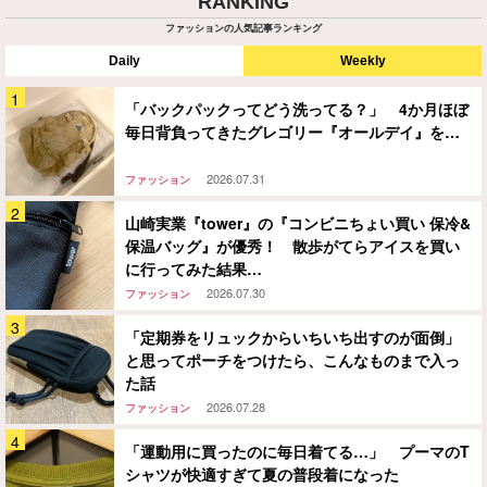
RANKING
ファッションの人気記事ランキング
Daily
Weekly
「バックパックってどう洗ってる？」 4か月ほぼ
毎日背負ってきたグレゴリー『オールデイ』を…
2026.07.31
ファッション
山崎実業『tower』の『コンビニちょい買い 保冷&
保温バッグ』が優秀！ 散歩がてらアイスを買い
に行ってみた結果…
2026.07.30
ファッション
「定期券をリュックからいちいち出すのが面倒」
と思ってポーチをつけたら、こんなものまで入っ
た話
2026.07.28
ファッション
「運動用に買ったのに毎日着てる…」 プーマのT
シャツが快適すぎて夏の普段着になった