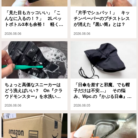
「見た目もカッコいい」「こ
「片手でシュパッ！」 キッ
んなに入るの！？」 2Lペッ
チンペーパーのプチストレス
トボトル3本も余裕！ 軽くて
が消えた『黒い筒』とは？
大容量な『ミレー』のエコバ
2026.08.06
2026.08.06
ッグが大正解
ちょっと高価なスニーカーは
「日傘を差すと邪魔、でも帽
どう洗えばいい？ On『クラ
子だけは不安…」 その悩
ウドモンスター』を水洗いと
み、Wpc.の『かぶる日傘』が
泡シャンプーで試してみる
解決してくれます
2026.08.06
2026.08.05
と…