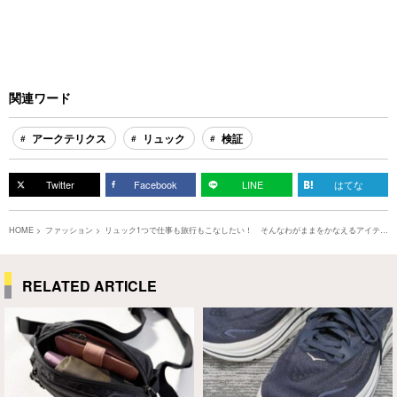
関連ワード
アークテリクス
リュック
検証
Twitter
Facebook
LINE
はてな
HOME
ファッション
リュック1つで仕事も旅行もこなしたい！ そんなわがままをかなえるアイテム
が『アークテリクス』にあった！
RELATED ARTICLE