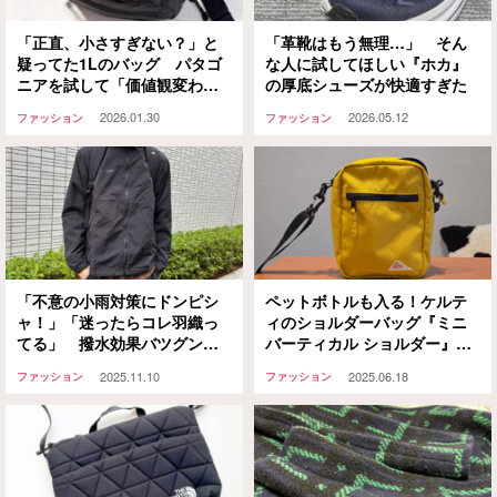
「正直、小さすぎない？」と
「革靴はもう無理…」 そん
疑ってた1Lのバッグ パタゴ
な人に試してほしい『ホカ』
ニアを試して「価値観変わっ
の厚底シューズが快適すぎた
た」
2026.01.30
2026.05.12
ファッション
ファッション
「不意の小雨対策にドンピシ
ペットボトルも入る！ケルテ
ャ！」「迷ったらコレ羽織っ
ィのショルダーバッグ『ミニ
てる」 撥水効果バツグンの
バーティカル ショルダー』が
ウインドブレーカーを選ぶな
便利
2025.11.10
2025.06.18
ファッション
ファッション
ら『マムート』