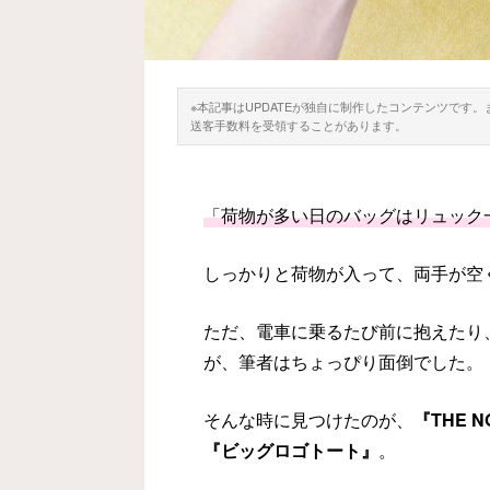
※本記事はUPDATEが独自に制作したコンテンツです
送客手数料を受領することがあります。
「荷物が多い日のバッグはリュック
しっかりと荷物が入って、両手が空
ただ、電車に乗るたび前に抱えたり
が、筆者はちょっぴり面倒でした。
そんな時に見つけたのが、
『THE 
『ビッグロゴトート』
。