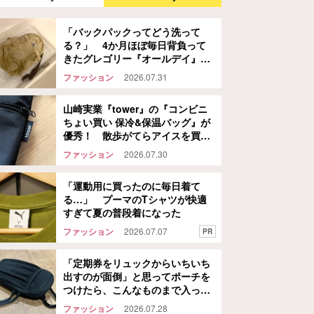
「バックパックってどう洗って
る？」 4か月ほぼ毎日背負って
きたグレゴリー『オールデイ』
を…
ファッション
2026.07.31
山崎実業『tower』の『コンビニ
ちょい買い 保冷&保温バッグ』が
優秀！ 散歩がてらアイスを買い
に行ってみた結果…
ファッション
2026.07.30
「運動用に買ったのに毎日着て
る…」 プーマのTシャツが快適
すぎて夏の普段着になった
ファッション
2026.07.07
PR
「定期券をリュックからいちいち
出すのが面倒」と思ってポーチを
つけたら、こんなものまで入った
話
ファッション
2026.07.28