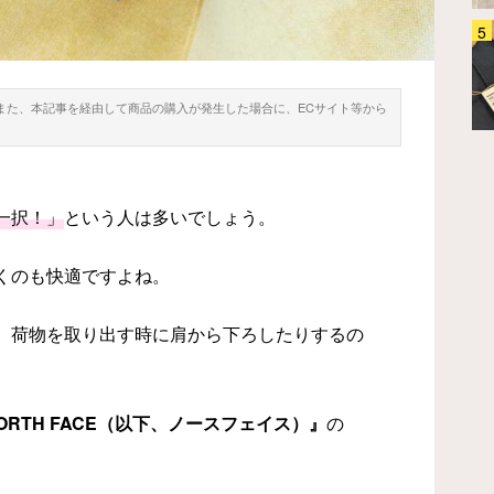
「日傘を差すと邪魔、でも帽子だ
けは不安…」 その悩み、Wpc.の
『かぶる日傘』が解決してくれま
す
。また、本記事を経由して商品の購入が発生した場合に、ECサイト等から
ファッション
2026.08.05
一択！」
という人は多いでしょう。
くのも快適ですよね。
、荷物を取り出す時に肩から下ろしたりするの
NORTH FACE（以下、ノースフェイス）』
の