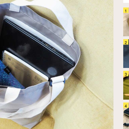
「バックパックってどう洗って
る？」 4か月ほぼ毎日背負って
きたグレゴリー『オールデイ』
を…
ファッション
2026.07.31
「こんなに使えると思わなかっ
た…」 旅のサブバッグを探して
るなら『グレゴリー』のコレ、チ
ェックして！
ファッション
2026.07.21
「疲れない」といわれるニューバ
ランス 30足以上履いて『ベスト
5』を選んだ
ファッション
2024.05.08
山崎実業『tower』の『コンビニ
ちょい買い 保冷&保温バッグ』が
優秀！ 散歩がてらアイスを買い
に行ってみた結果…
ファッション
2026.07.30