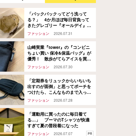
「バックパックってどう洗って
る？」 4か月ほぼ毎日背負って
きたグレゴリー『オールデイ』
を…
ファッション
2026.07.31
山崎実業『tower』の『コンビニ
ちょい買い 保冷&保温バッグ』が
優秀！ 散歩がてらアイスを買い
に行ってみた結果…
ファッション
2026.07.30
「定期券をリュックからいちいち
出すのが面倒」と思ってポーチを
つけたら、こんなものまで入った
話
ファッション
2026.07.28
「運動用に買ったのに毎日着て
る…」 プーマのTシャツが快適
すぎて夏の普段着になった
ファッション
2026.07.07
PR