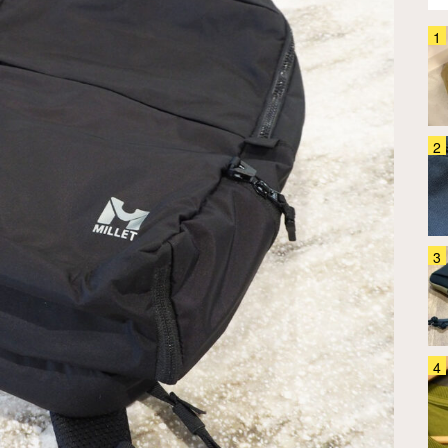
「バックパックってどう洗って
る？」 4か月ほぼ毎日背負って
きたグレゴリー『オールデイ』
を…
ファッション
2026.07.31
「こんなに使えると思わなかっ
た…」 旅のサブバッグを探して
るなら『グレゴリー』のコレ、チ
ェックして！
ファッション
2026.07.21
「見た目もカッコいい」「こんな
に入るの！？」 2Lペットボトル
3本も余裕！ 軽くて大容量な
『ミレー』のエコバッグが大正解
ファッション
2026.08.06
「日傘を差すと邪魔、でも帽子だ
けは不安…」 その悩み、Wpc.の
『かぶる日傘』が解決してくれま
す
ファッション
2026.08.05