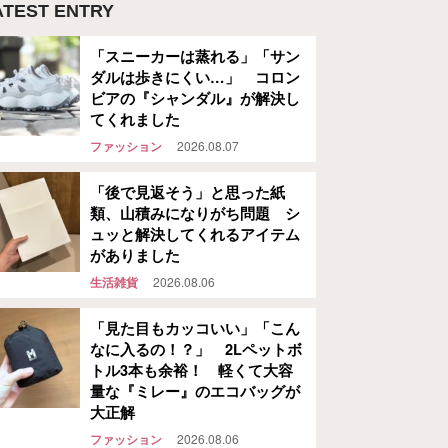
ATEST ENTRY
「スニーカーは蒸れる」「サン
ダルは歩きにくい…」 コロン
ビアの『シャンダル』が解決し
てくれました
ファッション
2026.08.07
「後で見返そう」と思った紙
類、山積みになりがち問題 シ
ュッと解決してくれるアイテム
がありました
生活雑貨
2026.08.06
「見た目もカッコいい」「こん
なに入るの！？」 2Lペットボ
トル3本も余裕！ 軽くて大容
量な『ミレー』のエコバッグが
大正解
ファッション
2026.08.06