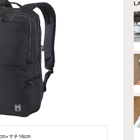
L
m×マチ16cm