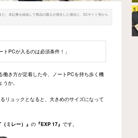
「疲れない」といわれるニューバ
。また、本記事を経由して商品の購入が発生した場合に、ECサイト等から
ランス 30足以上履いて『ベスト
5』を選んだ
ファッション
2024.05.08
ートPCが入るのは必須条件！」
る働き方が定着した今、ノートPCを持ち歩く機
ょうか。
きるリュックとなると、大きめのサイズになって
。
ET（ミレー）』
の
『EXP 17』
です。