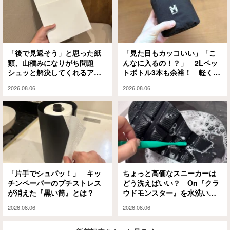
「後で見返そう」と思った紙
「見た目もカッコいい」「こ
類、山積みになりがち問題
んなに入るの！？」 2Lペッ
シュッと解決してくれるアイ
トボトル3本も余裕！ 軽くて
テムがありました
大容量な『ミレー』のエコバ
2026.08.06
2026.08.06
ッグが大正解
「片手でシュパッ！」 キッ
ちょっと高価なスニーカーは
チンペーパーのプチストレス
どう洗えばいい？ On『クラ
が消えた『黒い筒』とは？
ウドモンスター』を水洗いと
泡シャンプーで試してみる
2026.08.06
2026.08.06
と…