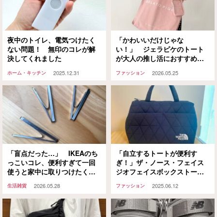
夜中のトイレ、電気つけたく
「かわいいだけじゃな
ない問題！ 無印のコレが解
い！」 ジェラピケのトート
決してくれました
が大人の推し活におすすめで
きる理由は
2025.12.31
2026.05.25
ホーム・キッチン
ファッション
「盲点だった…」 IKEAのち
「自立するトートが便利す
っこいコレ、便利すぎて一回
ぎ！」ザ・ノース・フェイス
使うと家中に取りつけたくな
ジオフェイスボックストート
るのでご注意を
の実力に「もう他のバッグに
2026.05.28
2025.06.12
生活雑貨
ファッション
戻れない」