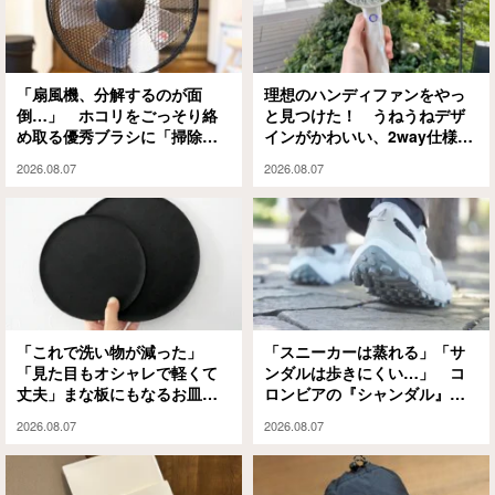
「扇風機、分解するのが面
理想のハンディファンをやっ
倒…」 ホコリをごっそり絡
と見つけた！ うねうねデザ
め取る優秀ブラシに「掃除の
インがかわいい、2way仕様の
ハードルが下がった」
パワフルな1本に「もうこれが
2026.08.07
2026.08.07
ない夏は無理」
「これで洗い物が減った」
「スニーカーは蒸れる」「サ
「見た目もオシャレで軽くて
ンダルは歩きにくい…」 コ
丈夫」まな板にもなるお皿
ロンビアの『シャンダル』が
『CHOPLATE』が買って大正
解決してくれました
2026.08.07
2026.08.07
解