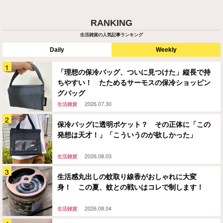
RANKING
生活雑貨の人気記事ランキング
Daily
Weekly
「理想の保冷バッグ、ついに見つけた」縦長で持
ちやすい！ たためるサーモスの保冷ショッピン
グバッグ
2026.07.30
生活雑貨
保冷バッグに透明ポケット？ その正体に「この
発想は天才！」「こういうのが欲しかった」
2026.08.03
生活雑貨
生活感丸出しの蚊取り線香がおしゃれに大変
身！ この夏、蚊との戦いはコレで制します！
2026.08.04
生活雑貨