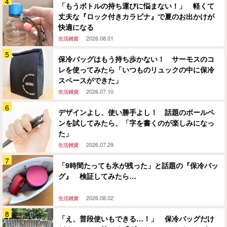
「もうボトルの持ち運びに悩まない！」 軽くて
丈夫な『ロック付きカラビナ』で夏のお出かけが
快適になる
2026.08.01
生活雑貨
保冷バッグはもう持ち歩かない！ サーモスのコ
レを使ってみたら「いつものリュックの中に保冷
スペースができた」
2026.07.10
生活雑貨
デザインよし、使い勝手よし！ 話題のボールペ
ンを試してみたら、「字を書くのが楽しみになっ
た」
2026.07.29
生活雑貨
「9時間たっても氷が残った」と話題の『保冷バッ
グ』 検証してみたら…
2026.08.02
生活雑貨
「え、普段使いもできる…！」 保冷バッグだけ