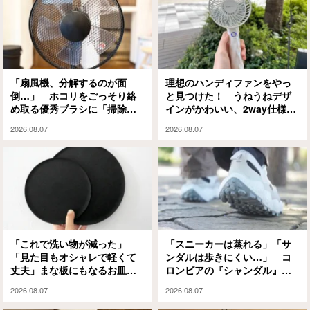
「扇風機、分解するのが面
理想のハンディファンをやっ
倒…」 ホコリをごっそり絡
と見つけた！ うねうねデザ
め取る優秀ブラシに「掃除の
インがかわいい、2way仕様の
ハードルが下がった」
パワフルな1本に「もうこれが
2026.08.07
2026.08.07
ない夏は無理」
「これで洗い物が減った」
「スニーカーは蒸れる」「サ
「見た目もオシャレで軽くて
ンダルは歩きにくい…」 コ
丈夫」まな板にもなるお皿
ロンビアの『シャンダル』が
『CHOPLATE』が買って大正
解決してくれました
2026.08.07
2026.08.07
解