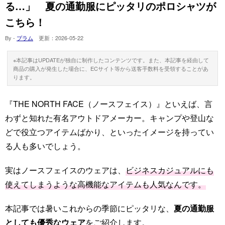
る…」 夏の通勤服にピッタリのポロシャツが
こちら！
By -
プラム
更新：
2026-05-22
※本記事はUPDATEが独自に制作したコンテンツです。また、本記事を経由して
商品の購入が発生した場合に、ECサイト等から送客手数料を受領することがあ
ります。
『THE NORTH FACE（ノースフェイス）』といえば、言
わずと知れた有名アウトドアメーカー。キャンプや登山な
どで役立つアイテムばかり、といったイメージを持ってい
る人も多いでしょう。
実はノースフェイスのウェアは、
ビジネスカジュアルにも
使えてしまうような高機能なアイテムも人気なんです。
本記事では暑いこれからの季節にピッタリな、
夏の通勤服
としても優秀なウェア
をご紹介します。