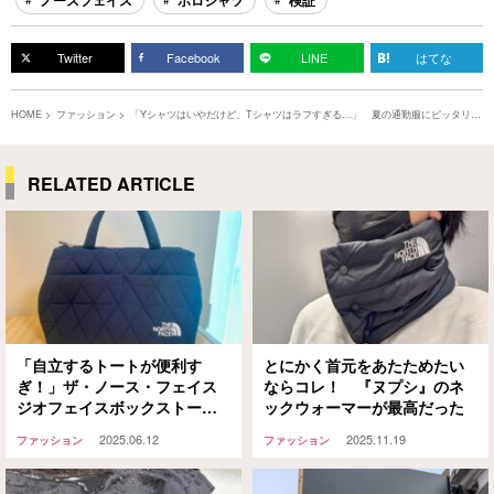
ノースフェイス
ポロシャツ
検証
Twitter
Facebook
LINE
はてな
HOME
ファッション
「Yシャツはいやだけど、Tシャツはラフすぎる…」 夏の通勤服にピッタリの
ポロシャツがこちら！
RELATED ARTICLE
「自立するトートが便利す
とにかく首元をあたためたい
ぎ！」ザ・ノース・フェイス
ならコレ！ 『ヌプシ』のネ
ジオフェイスボックストート
ックウォーマーが最高だった
の実力に「もう他のバッグに
2025.06.12
2025.11.19
ファッション
ファッション
戻れない」