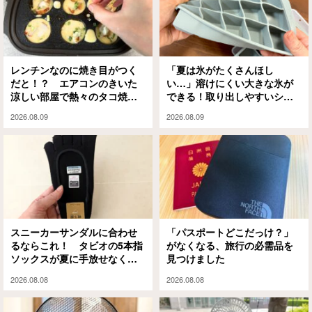
レンチンなのに焼き目がつく
「夏は氷がたくさんほし
だと！？ エアコンのきいた
い…」溶けにくい大きな氷が
涼しい部屋で熱々のタコ焼き
できる！取り出しやすいシリ
を楽しめるアイテムがこちら
コン製氷皿
2026.08.09
2026.08.09
スニーカーサンダルに合わせ
「パスポートどこだっけ？」
るならこれ！ タビオの5本指
がなくなる、旅行の必需品を
ソックスが夏に手放せなくな
見つけました
った理由
2026.08.08
2026.08.08