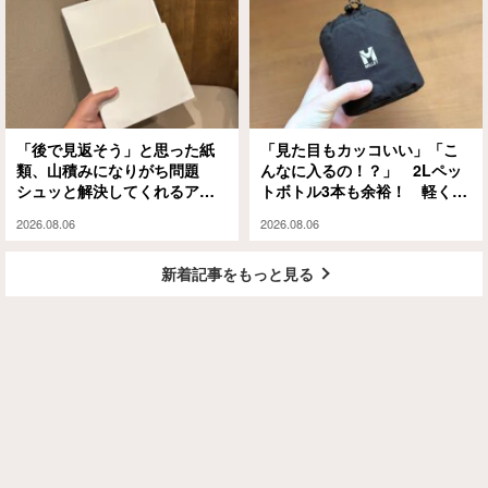
「後で見返そう」と思った紙
「見た目もカッコいい」「こ
類、山積みになりがち問題
んなに入るの！？」 2Lペッ
シュッと解決してくれるアイ
トボトル3本も余裕！ 軽くて
テムがありました
大容量な『ミレー』のエコバ
2026.08.06
2026.08.06
ッグが大正解
新着記事をもっと見る