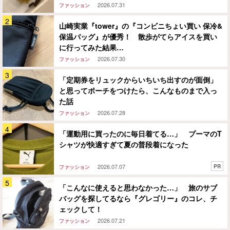
2026.07.31
ファッション
山崎実業『tower』の『コンビニちょい買い 保冷&
保温バッグ』が優秀！ 散歩がてらアイスを買い
に行ってみた結果…
2026.07.30
ファッション
「定期券をリュックからいちいち出すのが面倒」
と思ってポーチをつけたら、こんなものまで入っ
た話
2026.07.28
ファッション
「運動用に買ったのに毎日着てる…」 プーマのT
シャツが快適すぎて夏の普段着になった
2026.07.07
PR
ファッション
「こんなに使えると思わなかった…」 旅のサブ
バッグを探してるなら『グレゴリー』のコレ、チ
ェックして！
2026.07.21
ファッション