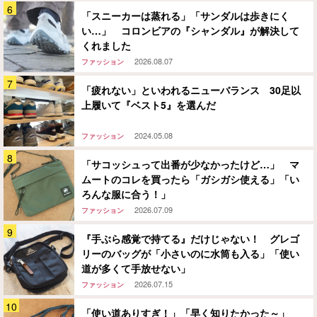
「スニーカーは蒸れる」「サンダルは歩きにく
い…」 コロンビアの『シャンダル』が解決して
くれました
2026.08.07
ファッション
「疲れない」といわれるニューバランス 30足以
上履いて『ベスト5』を選んだ
2024.05.08
ファッション
「サコッシュって出番が少なかったけど…」 マ
ムートのコレを買ったら「ガシガシ使える」「い
ろんな服に合う！」
2026.07.09
ファッション
『手ぶら感覚で持てる』だけじゃない！ グレゴ
リーのバッグが「小さいのに水筒も入る」「使い
道が多くて手放せない」
2026.07.15
ファッション
「使い道ありすぎ！」「早く知りたかった～」