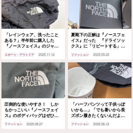
「レインウェア、洗ったこと
夏靴下の正解は『ノースフェ
ある？」半年前に購入した
イス』だった 『ドライソッ
『ノースフェイス』のジャケ
クス』に「リピートする」「1
ットはいつ洗濯すればいい？
年中履ける」
2025.11.12
2025.05.22
スポーツ・アウトドア
ファッション
圧倒的な使いやすさ！ しか
「ハーフパンツって子供っぽ
もかっこいい『ノースフェイ
いかも…」「でも暑いから長
ス』のボディバッグはぜひチ
ズボン履きたくないんだよ
ェックしてほしい
な」 遊び心あふれる『ノー
2025.08.27
2025.06.12
ファッション
ファッション
スフェイス』の1着でおしゃれ
度を格上げ！