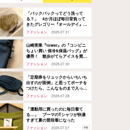
「バックパックってどう洗って
る？」 4か月ほぼ毎日背負って
きたグレゴリー『オールデイ』
を…
ファッション
2026.07.31
山崎実業『tower』の『コンビニ
ちょい買い 保冷&保温バッグ』が
優秀！ 散歩がてらアイスを買い
に行ってみた結果…
ファッション
2026.07.30
「定期券をリュックからいちいち
出すのが面倒」と思ってポーチを
つけたら、こんなものまで入った
話
ファッション
2026.07.28
「運動用に買ったのに毎日着て
る…」 プーマのTシャツが快適
すぎて夏の普段着になった
ファッション
2026.07.07
PR