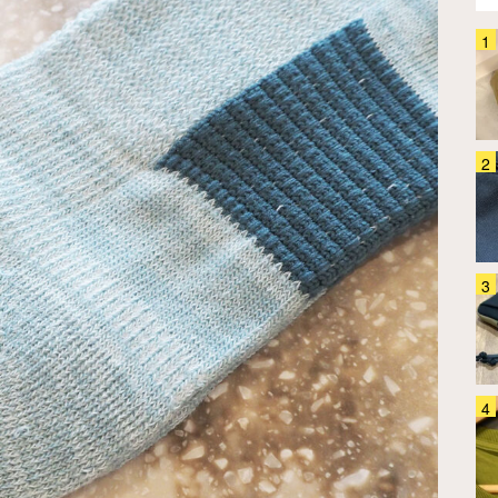
「バックパックってどう洗って
る？」 4か月ほぼ毎日背負って
きたグレゴリー『オールデイ』
を…
ファッション
2026.07.31
「使い道ありすぎ！」「早く知り
たかった～」 カリマーの3WAY
バッグは出番が多すぎた
ファッション
2026.07.24
「スニーカーは蒸れる」「サンダ
ルは歩きにくい…」 コロンビア
の『シャンダル』が解決してくれ
ました
ファッション
2026.08.07
「疲れない」といわれるニューバ
ランス 30足以上履いて『ベスト
5』を選んだ
ファッション
2024.05.08