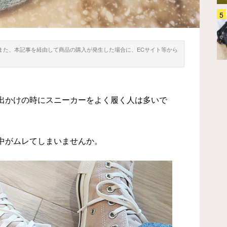
「こんなに使えると思わなかっ
た…」 旅のサブバッグを探して
るなら『グレゴリー』のコレ、チ
ェックして！
。また、本記事を経由して商品の購入が発生した場合に、ECサイト等から
ファッション
2026.07.21
出かけの時にスニーカーをよく履く人は多いで
中がムレてしまいませんか。