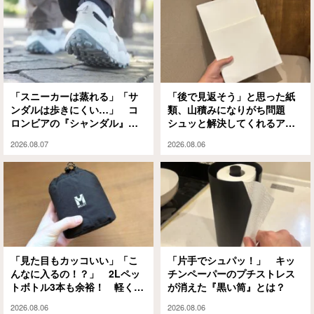
「スニーカーは蒸れる」「サ
「後で見返そう」と思った紙
ンダルは歩きにくい…」 コ
類、山積みになりがち問題
ロンビアの『シャンダル』が
シュッと解決してくれるアイ
解決してくれました
テムがありました
2026.08.07
2026.08.06
「見た目もカッコいい」「こ
「片手でシュパッ！」 キッ
んなに入るの！？」 2Lペッ
チンペーパーのプチストレス
トボトル3本も余裕！ 軽くて
が消えた『黒い筒』とは？
大容量な『ミレー』のエコバ
2026.08.06
2026.08.06
ッグが大正解