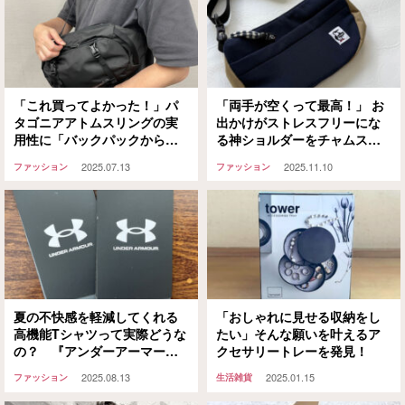
「これ買ってよかった！」パ
「両手が空くって最高！」 お
タゴニアアトムスリングの実
出かけがストレスフリーにな
用性に「バックパックから卒
る神ショルダーをチャムスで
業できた」
発見
2025.07.13
2025.11.10
ファッション
ファッション
夏の不快感を軽減してくれる
「おしゃれに見せる収納をし
高機能Tシャツって実際どうな
たい」そんな願いを叶えるア
の？ 『アンダーアーマー』
クセサリートレーを発見！
の2種類で試してみた
2025.08.13
2025.01.15
ファッション
生活雑貨