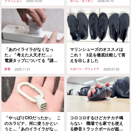
2025.10.03
2026.05.10
ファッション
ホーム・キッチン
「あのイライラがなくなっ
マリンシューズのオススメは
た」「考えた人天才だ…」
これ！ 3足を徹底比較して答
電源タップについてる『謎の
えを出しました
レバー』、押してみると…？
2025.11.21
2025.07.03
家電
スポーツ・アウトドア
「やっぱりCIOだったか」 こ
コロコロするけどカチカチ鳴
のカラビナ、何に使うかとい
らない 職場でも家でも使え
うと…「あのイライラがなく
る静音トラックボールが超便