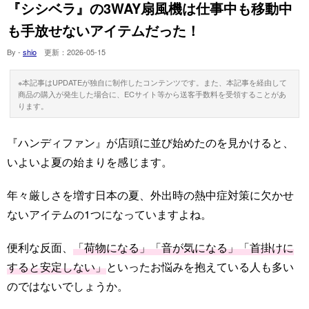
『シシベラ』の3WAY扇風機は仕事中も移動中
も手放せないアイテムだった！
By -
shio
更新：
2026-05-15
※本記事はUPDATEが独自に制作したコンテンツです。また、本記事を経由して
商品の購入が発生した場合に、ECサイト等から送客手数料を受領することがあ
ります。
『ハンディファン』が店頭に並び始めたのを見かけると、
いよいよ夏の始まりを感じます。
年々厳しさを増す日本の夏、外出時の熱中症対策に欠かせ
ないアイテムの1つになっていますよね。
便利な反面、
「荷物になる」「音が気になる」「首掛けに
すると安定しない」
といったお悩みを抱えている人も多い
のではないでしょうか。