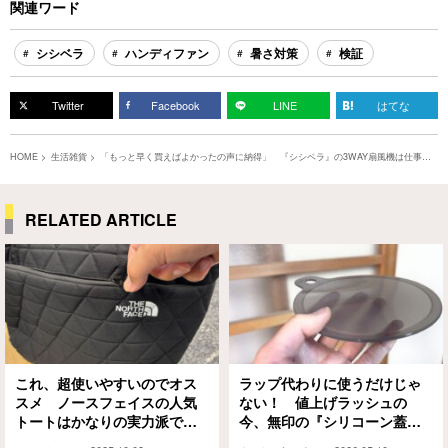
関連ワード
シシベラ
ハンディファン
暑さ対策
検証
Twitter
Facebook
LINE
はてな
HOME
生活雑貨
「もっと早く買えばよかったの声に納得」 『シシベラ』の3WAY扇風機は仕事中
も移動中も手放せないアイテムだった！
RELATED ARTICLE
これ、超使いやすいのでオス
ラップ代わりに使うだけじゃ
スメ ノースフェイスの人気
ない！ 値上げラッシュの
トートはかなりの実力派でし
今、無印の『シリコーン蓋』
た
が便利すぎてもう手放せない