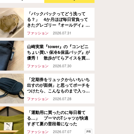
「バックパックってどう洗って
る？」 4か月ほぼ毎日背負って
きたグレゴリー『オールデイ』
を…
ファッション
2026.07.31
山崎実業『tower』の『コンビニ
ちょい買い 保冷&保温バッグ』が
優秀！ 散歩がてらアイスを買い
に行ってみた結果…
ファッション
2026.07.30
「定期券をリュックからいちいち
出すのが面倒」と思ってポーチを
つけたら、こんなものまで入った
話
ファッション
2026.07.28
「運動用に買ったのに毎日着て
る…」 プーマのTシャツが快適
すぎて夏の普段着になった
ファッション
2026.07.07
PR