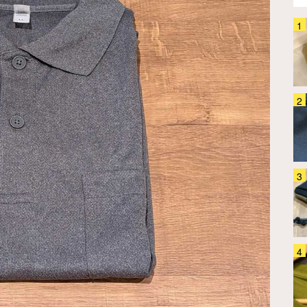
「バックパックってどう洗って
る？」 4か月ほぼ毎日背負って
きたグレゴリー『オールデイ』
を…
ファッション
2026.07.31
「使い道ありすぎ！」「早く知り
たかった～」 カリマーの3WAY
バッグは出番が多すぎた
ファッション
2026.07.24
「スニーカーは蒸れる」「サンダ
ルは歩きにくい…」 コロンビア
の『シャンダル』が解決してくれ
ました
ファッション
2026.08.07
「疲れない」といわれるニューバ
ランス 30足以上履いて『ベスト
5』を選んだ
ファッション
2024.05.08