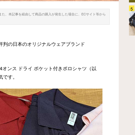
「こんなに使えると思わなかっ
。また、本記事を経由して商品の購入が発生した場合に、ECサイト等から
た…」 旅のサブバッグを探して
るなら『グレゴリー』のコレ、チ
ェックして！
ファッション
2026.07.21
評判の日本のオリジナルウェアブランド
4.4オンス ドライ ポケット付きポロシャツ（以
気です。