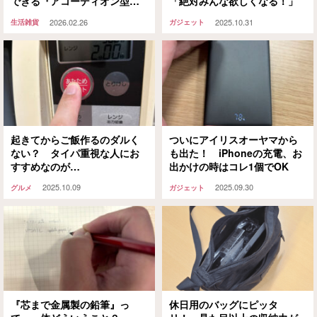
できる『アコーディオン型フ
「絶対みんな欲しくなる！」
ァイル』がとにかく使いやす
2026.02.26
2025.10.31
生活雑貨
ガジェット
い
起きてからご飯作るのダルく
ついにアイリスオーヤマから
ない？ タイパ重視な人にお
も出た！ iPhoneの充電、お
すすめなのが…
出かけの時はコレ1個でOK
2025.10.09
2025.09.30
グルメ
ガジェット
『芯まで金属製の鉛筆』っ
休日用のバッグにピッタ