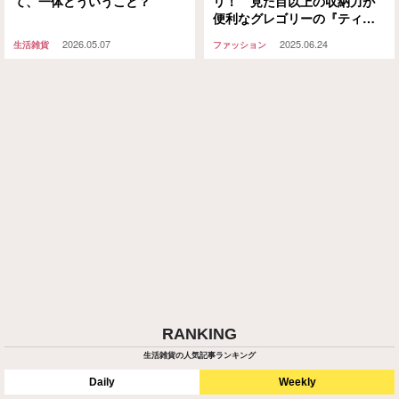
て、一体どういうこと？
リ！ 見た目以上の収納力が
便利なグレゴリーの『ティー
ニーサッチェル』を紹介
2026.05.07
2025.06.24
生活雑貨
ファッション
RANKING
生活雑貨の人気記事ランキング
Daily
Weekly