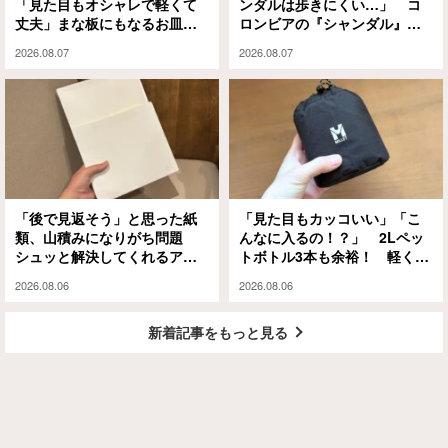
「見た目もオシャレで軽くて
ンダルは歩きにくい…」 コ
丈夫」まな板にもなるお皿
ロンビアの『シャンダル』が
『CHOPLATE』が買って大正
解決してくれました
2026.08.07
2026.08.07
解
「後で見返そう」と思った紙
「見た目もカッコいい」「こ
類、山積みになりがち問題
んなに入るの！？」 2Lペッ
シュッと解決してくれるアイ
トボトル3本も余裕！ 軽くて
テムがありました
大容量な『ミレー』のエコバ
2026.08.06
2026.08.06
ッグが大正解
新着記事をもっと見る