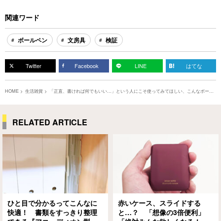
関連ワード
ボールペン
文房具
検証
Twitter
Facebook
LINE
はてな
HOME
生活雑貨
「正直、書ければ何でもいい…」という人にこそ使ってみてほしい、こんなボール
ペンを見つけました
RELATED ARTICLE
ひと目で分かるってこんなに
赤いケース、スライドする
快適！ 書類をすっきり整理
と…？ 「想像の3倍便利」