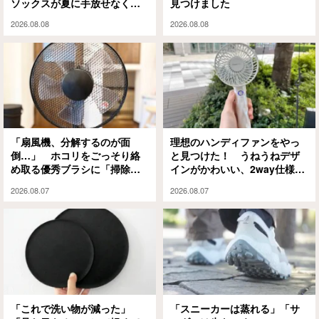
ソックスが夏に手放せなくな
見つけました
った理由
2026.08.08
2026.08.08
「扇風機、分解するのが面
理想のハンディファンをやっ
倒…」 ホコリをごっそり絡
と見つけた！ うねうねデザ
め取る優秀ブラシに「掃除の
インがかわいい、2way仕様の
ハードルが下がった」
パワフルな1本に「もうこれが
2026.08.07
2026.08.07
ない夏は無理」
「これで洗い物が減った」
「スニーカーは蒸れる」「サ