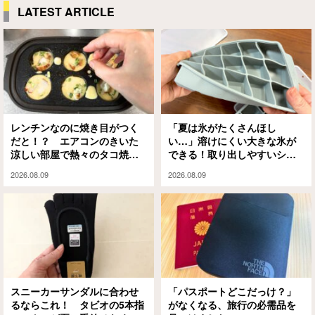
LATEST ARTICLE
レンチンなのに焼き目がつく
「夏は氷がたくさんほし
だと！？ エアコンのきいた
い…」溶けにくい大きな氷が
涼しい部屋で熱々のタコ焼き
できる！取り出しやすいシリ
を楽しめるアイテムがこちら
コン製氷皿
2026.08.09
2026.08.09
スニーカーサンダルに合わせ
「パスポートどこだっけ？」
るならこれ！ タビオの5本指
がなくなる、旅行の必需品を