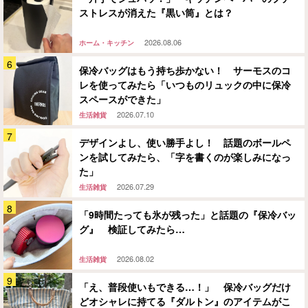
ストレスが消えた『黒い筒』とは？
2026.08.06
ホーム・キッチン
保冷バッグはもう持ち歩かない！ サーモスのコ
レを使ってみたら「いつものリュックの中に保冷
スペースができた」
2026.07.10
生活雑貨
デザインよし、使い勝手よし！ 話題のボールペ
ンを試してみたら、「字を書くのが楽しみになっ
た」
2026.07.29
生活雑貨
「9時間たっても氷が残った」と話題の『保冷バッ
グ』 検証してみたら…
2026.08.02
生活雑貨
「え、普段使いもできる…！」 保冷バッグだけ
どオシャレに持てる『ダルトン』のアイテムがこ