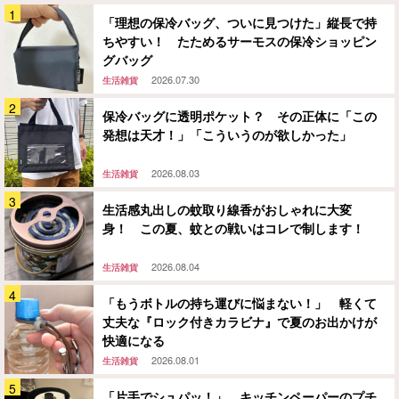
「理想の保冷バッグ、ついに見つけた」縦長で持
ちやすい！ たためるサーモスの保冷ショッピン
グバッグ
2026.07.30
生活雑貨
保冷バッグに透明ポケット？ その正体に「この
発想は天才！」「こういうのが欲しかった」
2026.08.03
生活雑貨
生活感丸出しの蚊取り線香がおしゃれに大変
身！ この夏、蚊との戦いはコレで制します！
2026.08.04
生活雑貨
「もうボトルの持ち運びに悩まない！」 軽くて
丈夫な『ロック付きカラビナ』で夏のお出かけが
快適になる
2026.08.01
生活雑貨
「片手でシュパッ！」 キッチンペーパーのプチ