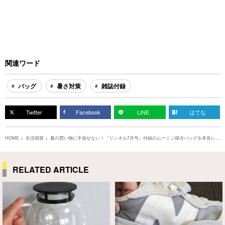
関連ワード
バッグ
暑さ対策
雑誌付録
Twitter
Facebook
LINE
はてな
HOME
生活雑貨
夏の買い物に手放せない！『リンネル7月号』付録のムーミン保冷バッグを本音レビ
ュー【宝島社】
RELATED ARTICLE