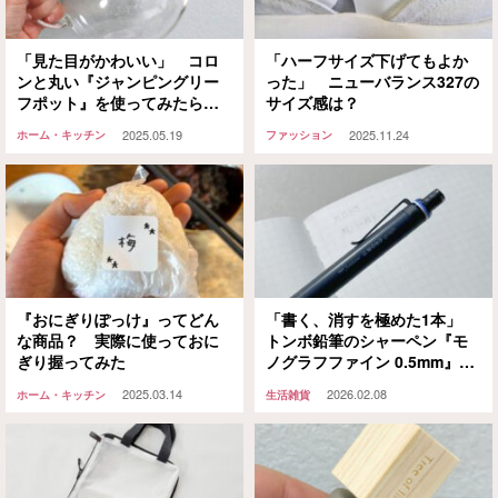
「見た目がかわいい」 コロ
「ハーフサイズ下げてもよか
ンと丸い『ジャンピングリー
った」 ニューバランス327の
フポット』を使ってみたら…
サイズ感は？
「こんなに便利だったのか」
2025.05.19
2025.11.24
ホーム・キッチン
ファッション
「さすがHARIO」
『おにぎりぽっけ』ってどん
「書く、消すを極めた1本」
な商品？ 実際に使っておに
トンボ鉛筆のシャーペン『モ
ぎり握ってみた
ノグラフファイン 0.5mm』を
レビュー
2025.03.14
2026.02.08
ホーム・キッチン
生活雑貨