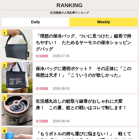
RANKING
生活雑貨の人気記事ランキング
Daily
Weekly
「理想の保冷バッグ、ついに見つけた」縦長で持
ちやすい！ たためるサーモスの保冷ショッピン
グバッグ
2026.07.30
生活雑貨
保冷バッグに透明ポケット？ その正体に「この
発想は天才！」「こういうのが欲しかった」
2026.08.03
生活雑貨
生活感丸出しの蚊取り線香がおしゃれに大変
身！ この夏、蚊との戦いはコレで制します！
2026.08.04
生活雑貨
「もうボトルの持ち運びに悩まない！」 軽くて