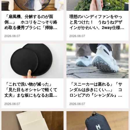
「扇風機、分解するのが面
理想のハンディファンをやっ
倒…」 ホコリをごっそり絡
と見つけた！ うねうねデザ
め取る優秀ブラシに「掃除の
インがかわいい、2way仕様の
ハードルが下がった」
パワフルな1本に「もうこれが
2026.08.07
2026.08.07
ない夏は無理」
「これで洗い物が減った」
「スニーカーは蒸れる」「サ
「見た目もオシャレで軽くて
ンダルは歩きにくい…」 コ
丈夫」まな板にもなるお皿
ロンビアの『シャンダル』が
『CHOPLATE』が買って大正
解決してくれました
2026.08.07
2026.08.07
解