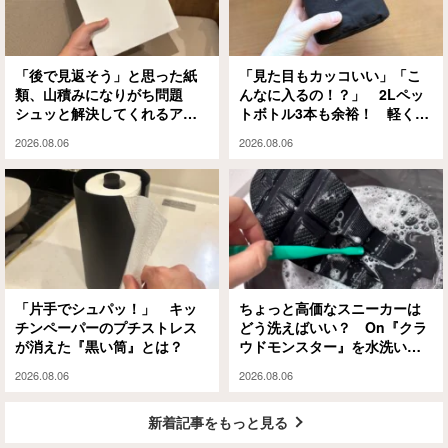
「後で見返そう」と思った紙
「見た目もカッコいい」「こ
類、山積みになりがち問題
んなに入るの！？」 2Lペッ
シュッと解決してくれるアイ
トボトル3本も余裕！ 軽くて
テムがありました
大容量な『ミレー』のエコバ
2026.08.06
2026.08.06
ッグが大正解
「片手でシュパッ！」 キッ
ちょっと高価なスニーカーは
チンペーパーのプチストレス
どう洗えばいい？ On『クラ
が消えた『黒い筒』とは？
ウドモンスター』を水洗いと
泡シャンプーで試してみる
2026.08.06
2026.08.06
と…
新着記事をもっと見る