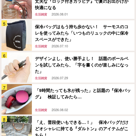
丈夫な『ロック付きカラビナ』で夏のお出かけが
快適になる
2026.08.01
生活雑貨
保冷バッグはもう持ち歩かない！ サーモスのコ
レを使ってみたら「いつものリュックの中に保冷
スペースができた」
2026.07.10
生活雑貨
デザインよし、使い勝手よし！ 話題のボールペ
ンを試してみたら、「字を書くのが楽しみになっ
た」
2026.07.29
生活雑貨
「9時間たっても氷が残った」と話題の『保冷バッ
グ』 検証してみたら…
2026.08.02
生活雑貨
「え、普段使いもできる…！」 保冷バッグだけ
どオシャレに持てる『ダルトン』のアイテムがこ
ちら！