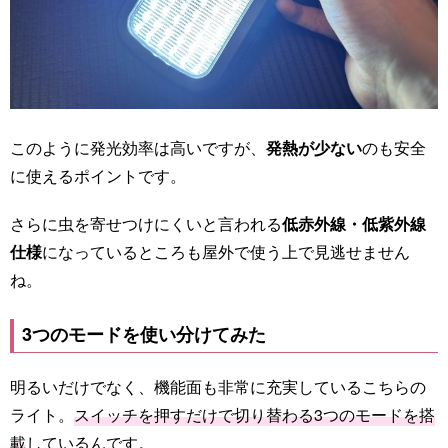
このように発光効率は高いですが、
発熱が少ない
のも安全
に使えるポイントです。
さらに虫を寄せつけにくいと言われる
低赤外線・低紫外線
仕様
になっているところも屋外で使う上で見逃せません
ね。
3つのモードを使い分けてみた
明るいだけでなく、機能面も非常に充実しているこちらの
ライト。
スイッチを押すだけで切り替わる3つのモードを搭
載
しているんです。