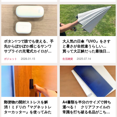
ボタン1つで誰でも使える、手
大人気の日傘『UVO』をさす
先からぽかぽか感じるサンワ
と暑さが全然違うらしい…
サプライの充電式カイロがい
買って大正解だった最強日傘
いぞ
の実力をチェック！
2026.01.15
2025.07.14
ガジェット
生活雑貨
郵便物の開封ストレスを解
A4書類を半分のサイズで持ち
消！ミドリの『マグネットレ
運べる！ クリアファイルの
ターカッター』を使ってみた
常識を打ち破る名品がこちら
です