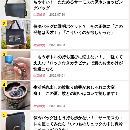
ちやすい！ たためるサーモスの保冷ショッピン
グバッグ
2026.07.30
生活雑貨
保冷バッグに透明ポケット？ その正体に「この
発想は天才！」「こういうのが欲しかった」
2026.08.03
生活雑貨
「もうボトルの持ち運びに悩まない！」 軽くて
丈夫な『ロック付きカラビナ』で夏のお出かけが
快適になる
2026.08.01
生活雑貨
生活感丸出しの蚊取り線香がおしゃれに大変
身！ この夏、蚊との戦いはコレで制します！
2026.08.04
生活雑貨
保冷バッグはもう持ち歩かない！ サーモスのコ
レを使ってみたら「いつものリュックの中に保冷
スペースができた」