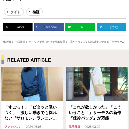
ライト
検証
Twitter
Facebook
LINE
はてな
HOME
生活雑貨
クリップで挟むだけで簡単設置！ 庭やベランダの防犯対策に使える『ソーラーラ
イト』が理想的すぎた
RELATED ARTICLE
「すごっ！」「ピタッと吸い
「これが欲しかった」「こう
つく」 激しい動きでも揺れ
いうこと！」サーモスの新作
ない『サロモン』ランニング
『保冷バッグ』が万能
ポーチ！レビュー付き
2024.06.06
2026.03.02
ファッション
生活雑貨