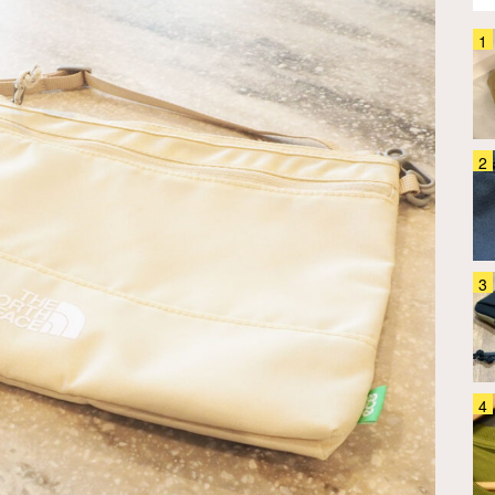
「バックパックってどう洗って
る？」 4か月ほぼ毎日背負って
きたグレゴリー『オールデイ』
を…
ファッション
2026.07.31
「使い道ありすぎ！」「早く知り
たかった～」 カリマーの3WAY
バッグは出番が多すぎた
ファッション
2026.07.24
「スニーカーは蒸れる」「サンダ
ルは歩きにくい…」 コロンビア
の『シャンダル』が解決してくれ
ました
ファッション
2026.08.07
「疲れない」といわれるニューバ
ランス 30足以上履いて『ベスト
5』を選んだ
ファッション
2024.05.08