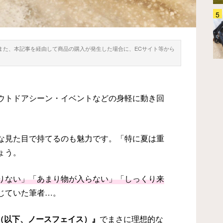
「こんなに使えると思わなかっ
た…」 旅のサブバッグを探して
るなら『グレゴリー』のコレ、チ
ェックして！
。また、本記事を経由して商品の購入が発生した場合に、ECサイト等から
ファッション
2026.07.21
ウトドアシーン・イベントなどの身軽に動き回
な見た目で持てるのも魅力です。「特に夏は重
ょう。
りない」「あまり物が入らない」「しっくり来
じていた筆者…。
ACE（以下、ノースフェイス）』
でまさに理想的な