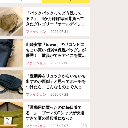
「バックパックってどう洗って
る？」 4か月ほぼ毎日背負って
きたグレゴリー『オールデイ』
を…
ファッション
2026.07.31
山崎実業『tower』の『コンビニ
ちょい買い 保冷&保温バッグ』が
優秀！ 散歩がてらアイスを買い
に行ってみた結果…
ファッション
2026.07.30
「定期券をリュックからいちいち
出すのが面倒」と思ってポーチを
つけたら、こんなものまで入った
話
ファッション
2026.07.28
「運動用に買ったのに毎日着て
る…」 プーマのTシャツが快適
すぎて夏の普段着になった
ファッション
2026.07.07
PR