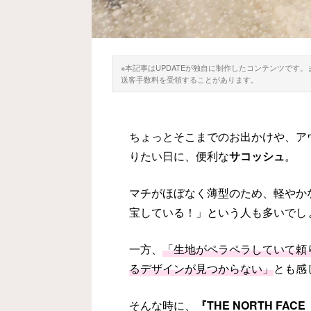
※本記事はUPDATEが独自に制作したコンテンツです
送客手数料を受領することがあります。
ちょっとそこまでのお出かけや、ア
りたい日に、便利な
サコッシュ
。
マチがほぼなく薄型のため、軽やか
宝している！」という人も多いでし
一方、
「生地がペラペラしていて頼
るデザインが見つからない」
とも感
そんな時に、
『THE NORTH F