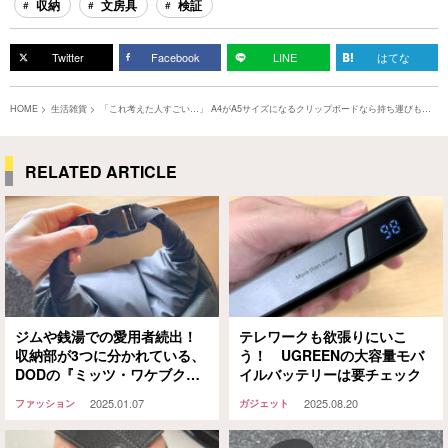
収納
文房具
検証
Twitter
Facebook
LINE
はてな
HOME
生活雑貨
「これ考えた人すごい…」 A4がA5サイズになるクリップボードなら持ち運びも
楽々！
RELATED ARTICLE
ジムや銭湯での愛用者続出！
テレワークも欲張りにいこ
収納部が3つに分かれている、
う！ UGREENの大容量モバ
DODの『ミッツ・ワケブクー
イルバッテリーは要チェック
ロ』が「かなり使える」
2025.01.07
2025.08.20
ファッション
ガジェット