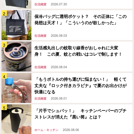
2026.07.30
生活雑貨
保冷バッグに透明ポケット？ その正体に「この
発想は天才！」「こういうのが欲しかった」
2026.08.03
生活雑貨
生活感丸出しの蚊取り線香がおしゃれに大変
身！ この夏、蚊との戦いはコレで制します！
2026.08.04
生活雑貨
「もうボトルの持ち運びに悩まない！」 軽くて
丈夫な『ロック付きカラビナ』で夏のお出かけが
快適になる
2026.08.01
生活雑貨
「片手でシュパッ！」 キッチンペーパーのプチ
ストレスが消えた『黒い筒』とは？
2026.08.06
ホーム・キッチン