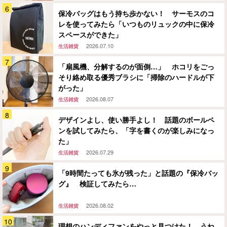
保冷バッグはもう持ち歩かない！ サーモスのコ
レを使ってみたら「いつものリュックの中に保冷
スペースができた」
2026.07.10
生活雑貨
「扇風機、分解するのが面倒…」 ホコリをごっ
そり絡め取る優秀ブラシに「掃除のハードルが下
がった」
2026.08.07
生活雑貨
デザインよし、使い勝手よし！ 話題のボールペ
ンを試してみたら、「字を書くのが楽しみになっ
た」
2026.07.29
生活雑貨
「9時間たっても氷が残った」と話題の『保冷バッ
グ』 検証してみたら…
2026.08.02
生活雑貨
理想のハンディファンをやっと見つけた！ うね