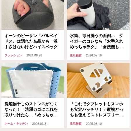
キーンのビーサン『バルベイ
水筒、毎日洗うの面倒… タ
ドス』は隠れた名品かも 派
イガーのコレなら「お手入れ
手さはないけどハイスペック
めっちゃラク」「食洗機も対
応してるの？」
2024.08.28
2026.07.10
ファッション
生活雑貨
洗濯物干しのストレスがなく
「これでタブレットもスマホ
なった！ 洗濯カゴにこれを
も安定バッチリ！」縦横どっ
取りつけたら…「めっちゃラ
ちも使えてストレスフリーな
ク」「早く使えばよかった」
神スタンド
2026.03.31
2025.08.10
ホーム・キッチン
生活雑貨