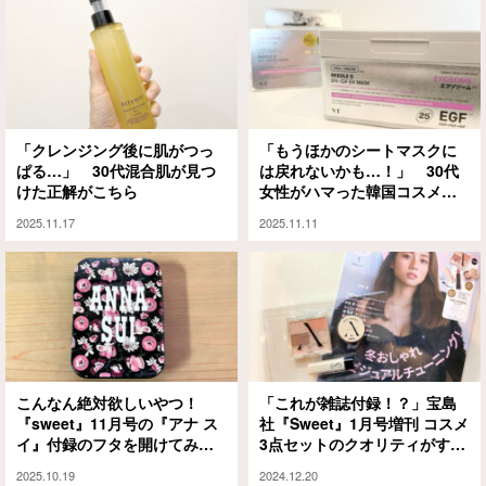
「クレンジング後に肌がつっ
「もうほかのシートマスクに
ぱる…」 30代混合肌が見つ
は戻れないかも…！」 30代
けた正解がこちら
女性がハマった韓国コスメ
『VT』のマスクがこちら
2025.11.17
2025.11.11
こんなん絶対欲しいやつ！
「これが雑誌付録！？」宝島
『sweet』11月号の『アナ ス
社『Sweet』1月号増刊 コスメ
イ』付録のフタを開けてみる
3点セットのクオリティがすご
と…
い！
2025.10.19
2024.12.20