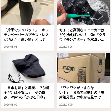
「片手でシュパッ！」 キッ
ちょっと高価なスニーカーは
チンペーパーのプチストレス
どう洗えばいい？ On『クラ
が消えた『黒い筒』とは？
ウドモンスター』を水洗いと
泡シャンプーで試してみる
2026.08.06
2026.08.06
と…
「日傘を差すと邪魔、でも帽
「ワクワクが止まらな
子だけは不安…」 その悩
い！」 まるで宝探しの『在
み、Wpc.の『かぶる日傘』が
庫処分品』の中から見つけた
解決してくれます
のは？
2026.08.05
2026.08.05