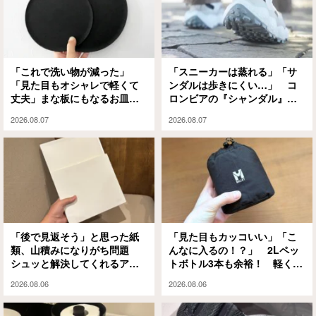
「これで洗い物が減った」
「スニーカーは蒸れる」「サ
「見た目もオシャレで軽くて
ンダルは歩きにくい…」 コ
丈夫」まな板にもなるお皿
ロンビアの『シャンダル』が
『CHOPLATE』が買って大正
解決してくれました
2026.08.07
2026.08.07
解
「後で見返そう」と思った紙
「見た目もカッコいい」「こ
類、山積みになりがち問題
んなに入るの！？」 2Lペッ
シュッと解決してくれるアイ
トボトル3本も余裕！ 軽くて
テムがありました
大容量な『ミレー』のエコバ
2026.08.06
2026.08.06
ッグが大正解