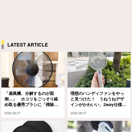
LATEST ARTICLE
「扇風機、分解するのが面
理想のハンディファンをやっ
倒…」 ホコリをごっそり絡
と見つけた！ うねうねデザ
め取る優秀ブラシに「掃除の
インがかわいい、2way仕様の
ハードルが下がった」
パワフルな1本に「もうこれが
2026.08.07
2026.08.07
ない夏は無理」