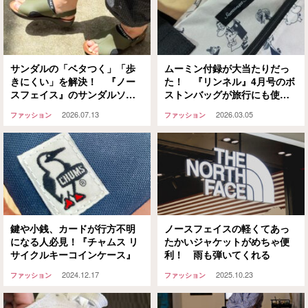
サンダルの「ベタつく」「歩
ムーミン付録が大当たりだっ
きにくい」を解決！ 『ノー
た！ 『リンネル』4月号のボ
スフェイス』のサンダルソッ
ストンバッグが旅行にも使え
クスが想像以上に快適だった
る万能バッグだった【宝島
2026.07.13
2026.03.05
ファッション
ファッション
社】
鍵や小銭、カードが行方不明
ノースフェイスの軽くてあっ
になる人必見！『チャムス リ
たかいジャケットがめちゃ便
サイクルキーコインケース』
利！ 雨も弾いてくれる
2024.12.17
2025.10.23
ファッション
ファッション