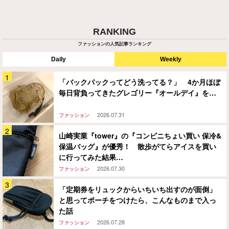
RANKING
ファッションの人気記事ランキング
Daily
Weekly
「バックパックってどう洗ってる？」 4か月ほぼ
毎日背負ってきたグレゴリー『オールデイ』を…
2026.07.31
ファッション
山崎実業『tower』の『コンビニちょい買い 保冷&
保温バッグ』が優秀！ 散歩がてらアイスを買い
に行ってみた結果…
2026.07.30
ファッション
「定期券をリュックからいちいち出すのが面倒」
と思ってポーチをつけたら、こんなものまで入っ
た話
2026.07.28
ファッション