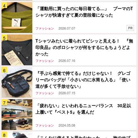
「運動用に買ったのに毎日着てる…」 プーマのT
シャツが快適すぎて夏の普段着になった
2026.07.07
PR
ファッション
Tシャツみたいに着られてビシッと見える！ 『無
印良品』のポロシャツが何をするにもちょうどよ
かった
2026.07.16
ファッション
『手ぶら感覚で持てる』だけじゃない！ グレゴ
リーのバッグが「小さいのに水筒も入る」「使い
道が多くて手放せない」
2026.07.15
ファッション
「疲れない」といわれるニューバランス 30足以
上履いて『ベスト5』を選んだ
2024.05.08
ファッション
「こんなに使えると思わなかった…」 旅のサブ