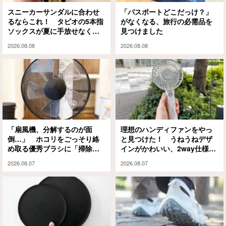
スニーカーサンダルに合わせ
「パスポートどこだっけ？」
るならこれ！ タビオの5本指
がなくなる、旅行の必需品を
ソックスが夏に手放せなくな
見つけました
った理由
2026.08.08
2026.08.08
「扇風機、分解するのが面
理想のハンディファンをやっ
倒…」 ホコリをごっそり絡
と見つけた！ うねうねデザ
め取る優秀ブラシに「掃除の
インがかわいい、2way仕様の
ハードルが下がった」
パワフルな1本に「もうこれが
2026.08.07
2026.08.07
ない夏は無理」