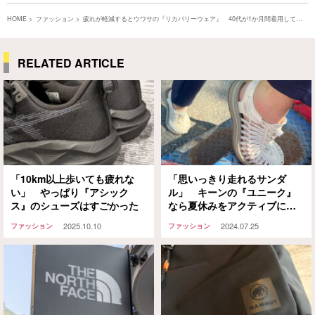
HOME
ファッション
疲れが軽減するとウワサの『リカバリーウェア』 40代が1か月間着用してみ
ると…
RELATED ARTICLE
「10km以上歩いても疲れな
「思いっきり走れるサンダ
い」 やっぱり『アシック
ル」 キーンの『ユニーク』
ス』のシューズはすごかった
なら夏休みをアクティブに過
ごせそう！
2025.10.10
2024.07.25
ファッション
ファッション