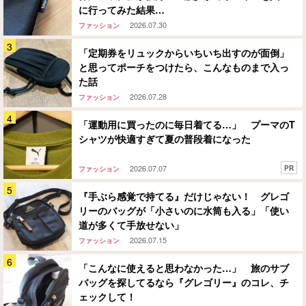
に行ってみた結果…
2026.07.30
ファッション
「定期券をリュックからいちいち出すのが面倒」
と思ってポーチをつけたら、こんなものまで入っ
た話
2026.07.28
ファッション
「運動用に買ったのに毎日着てる…」 プーマのT
シャツが快適すぎて夏の普段着になった
2026.07.07
PR
ファッション
『手ぶら感覚で持てる』だけじゃない！ グレゴ
リーのバッグが「小さいのに水筒も入る」「使い
道が多くて手放せない」
2026.07.15
ファッション
「こんなに使えると思わなかった…」 旅のサブ
バッグを探してるなら『グレゴリー』のコレ、チ
ェックして！