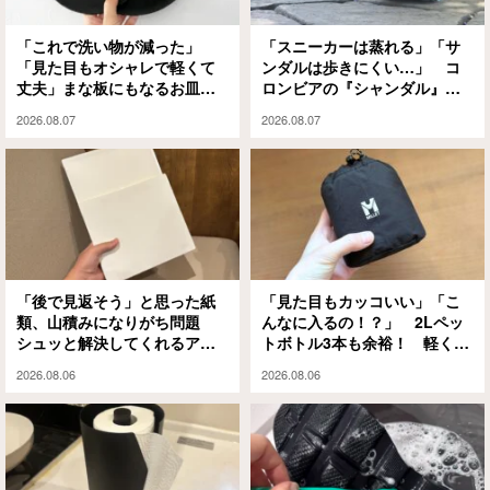
「これで洗い物が減った」
「スニーカーは蒸れる」「サ
「見た目もオシャレで軽くて
ンダルは歩きにくい…」 コ
丈夫」まな板にもなるお皿
ロンビアの『シャンダル』が
『CHOPLATE』が買って大正
解決してくれました
2026.08.07
2026.08.07
解
「後で見返そう」と思った紙
「見た目もカッコいい」「こ
類、山積みになりがち問題
んなに入るの！？」 2Lペッ
シュッと解決してくれるアイ
トボトル3本も余裕！ 軽くて
テムがありました
大容量な『ミレー』のエコバ
2026.08.06
2026.08.06
ッグが大正解