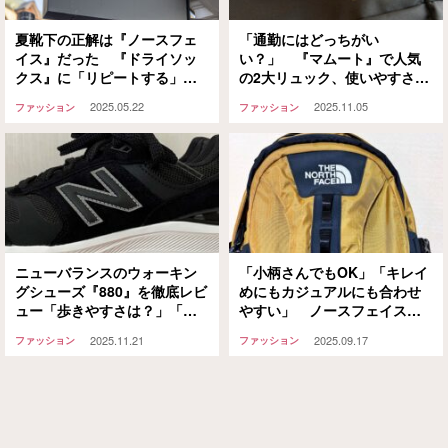
夏靴下の正解は『ノースフェ
「通勤にはどっちがい
イス』だった 『ドライソッ
い？」 『マムート』で人気
クス』に「リピートする」「1
の2大リュック、使いやすさを
年中履ける」
比べてみると…
2025.05.22
2025.11.05
ファッション
ファッション
ニューバランスのウォーキン
「小柄さんでもOK」「キレイ
グシューズ『880』を徹底レビ
めにもカジュアルにも合わせ
ュー「歩きやすさは？」「普
やすい」 ノースフェイスの
段使いできる？」
名品バックパック『エクスト
2025.11.21
2025.09.17
ファッション
ファッション
ラショット』を徹底レビュー