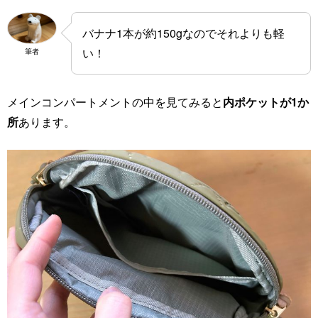
バナナ1本が約150gなのでそれよりも軽
い！
筆者
メインコンパートメントの中を見てみると
内ポケットが1か
所
あります。