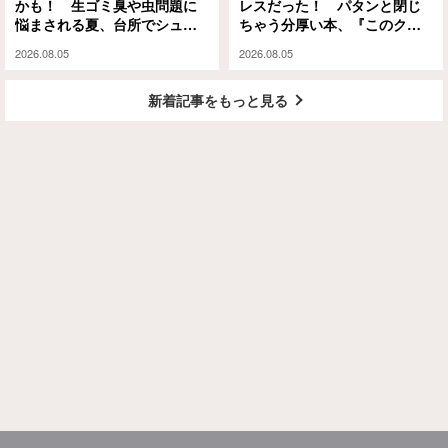
かも！ 生ゴミ臭や虫問題に
レスだった！ パタンと閉じ
悩まされる夏、台所でシュッ
ちゃう分厚い本、『このクリ
としてみたら…
ップ』には秘密があって…
2026.08.05
2026.08.05
新着記事をもっと見る