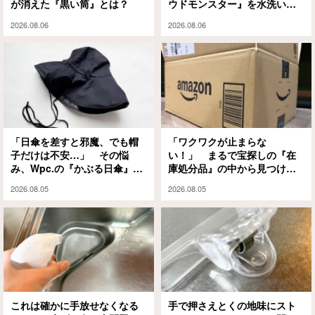
が消えた『黒い筒』とは？
ウドモンスター』を水洗いと
泡シャンプーで試してみる
2026.08.06
2026.08.06
と…
「日傘を差すと邪魔、でも帽
「ワクワクが止まらな
子だけは不安…」 その悩
い！」 まるで宝探しの『在
み、Wpc.の『かぶる日傘』が
庫処分品』の中から見つけた
解決してくれます
のは？
2026.08.05
2026.08.05
これは確かに手放せなくなる
手で押さえとくの地味にスト