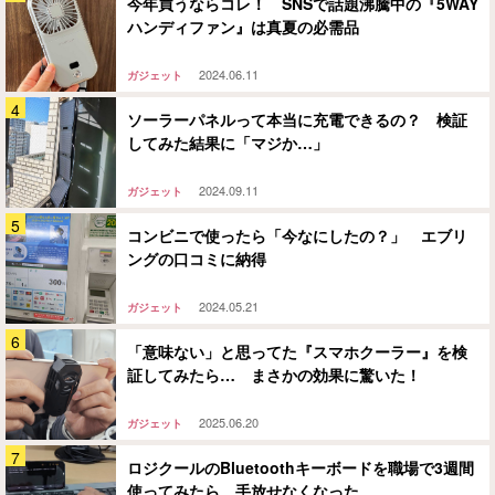
今年買うならコレ！ SNSで話題沸騰中の『5WAY
ハンディファン』は真夏の必需品
2024.06.11
ガジェット
ソーラーパネルって本当に充電できるの？ 検証
してみた結果に「マジか…」
2024.09.11
ガジェット
コンビニで使ったら「今なにしたの？」 エブリ
ングの口コミに納得
2024.05.21
ガジェット
「意味ない」と思ってた『スマホクーラー』を検
証してみたら… まさかの効果に驚いた！
2025.06.20
ガジェット
ロジクールのBluetoothキーボードを職場で3週間
使ってみたら、手放せなくなった