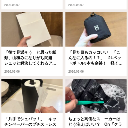
想像以上に便利だった
解決してくれました
2026.08.07
2026.08.07
「後で見返そう」と思った紙
「見た目もカッコいい」「こ
類、山積みになりがち問題
んなに入るの！？」 2Lペッ
シュッと解決してくれるアイ
トボトル3本も余裕！ 軽くて
テムがありました
大容量な『ミレー』のエコバ
2026.08.06
2026.08.06
ッグが大正解
「片手でシュパッ！」 キッ
ちょっと高価なスニーカーは
チンペーパーのプチストレス
どう洗えばいい？ On『クラ