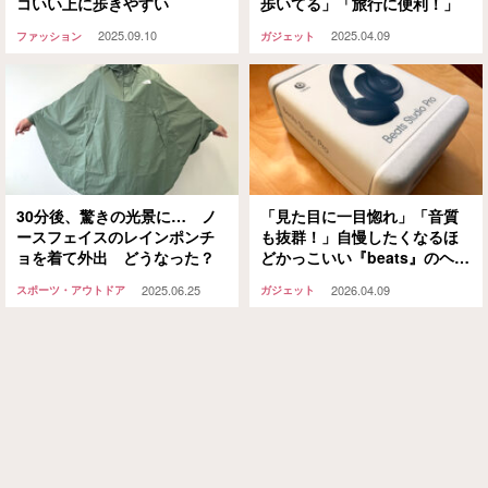
コいい上に歩きやすい
歩いてる」「旅行に便利！」
2025.09.10
2025.04.09
ファッション
ガジェット
30分後、驚きの光景に… ノ
「見た目に一目惚れ」「音質
ースフェイスのレインポンチ
も抜群！」自慢したくなるほ
ョを着て外出 どうなった？
どかっこいい『beats』のヘッ
ドホンはあらゆるバランスが
2025.06.25
2026.04.09
スポーツ・アウトドア
ガジェット
整ってる！