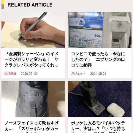
RELATED ARTICLE
『金属製シャーペン』のイメ
コンビニで使ったら「今なに
ージがガラリと変わる！ サ
したの？」 エブリングの口
クラクレパスがやってくれま
コミに納得
した
2026.02.13
2024.05.21
生活雑貨
ガジェット
ノースフェイスって靴もすげ
ポッケに入るモバイルバッテ
ぇ… 『スリッポン』がカッ
リー、実は…？「いつも持ち