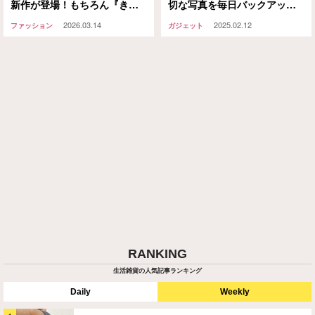
新作が登場！もちろん『きち
切な写真を毎日バックアップ
んと感』は備えつつも楽でお
してくれるらしい…
2026.03.14
2025.02.12
ファッション
ガジェット
得な一足に！
RANKING
生活雑貨の人気記事ランキング
Daily
Weekly