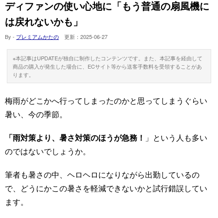
ディファンの使い心地に「もう普通の扇風機に
は戻れないかも」
By -
プレミアムかたの
更新：
2025-06-27
※本記事はUPDATEが独自に制作したコンテンツです。また、本記事を経由して
商品の購入が発生した場合に、ECサイト等から送客手数料を受領することがあ
ります。
梅雨がどこかへ行ってしまったのかと思ってしまうぐらい
暑い、今の季節。
「雨対策より、暑さ対策のほうが急務！
」という人も多い
のではないでしょうか。
筆者も暑さの中、ヘロヘロになりながら出勤しているの
で、どうにかこの暑さを軽減できないかと試行錯誤してい
ます。