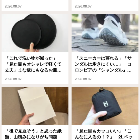
ハードルが下がった」
パワフルな1本に「もうこれが
2026.08.07
2026.08.07
ない夏は無理」
「これで洗い物が減った」
「スニーカーは蒸れる」「サ
「見た目もオシャレで軽くて
ンダルは歩きにくい…」 コ
丈夫」まな板にもなるお皿
ロンビアの『シャンダル』が
『CHOPLATE』が買って大正
解決してくれました
2026.08.07
2026.08.07
解
「後で見返そう」と思った紙
「見た目もカッコいい」「こ
類、山積みになりがち問題
んなに入るの！？」 2Lペッ