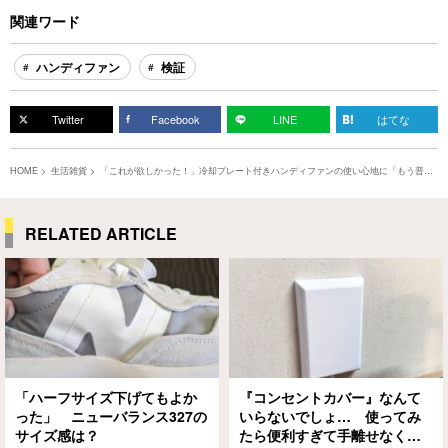
関連ワード
ハンディファン
検証
Twitter
Facebook
LINE
はてな
HOME
生活雑貨
「これが欲しかった！」冷却プレート付きハンディファンの使い心地に「もう普通
の扇風機には戻れないかも」
RELATED ARTICLE
「ハーフサイズ下げてもよか
『コンセントカバー』なんて
った」 ニューバランス327の
いらないでしょ… 使ってみ
サイズ感は？
たら便利すぎて手離せなくな