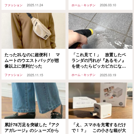
った
2025.11.24
2026.03.10
ファッション
ホーム・キッチン
たった2Lなのに超便利！ マ
「これ見て！」 放置したベ
ムートのウエストバッグが想
ランダの汚れが『あるモノ』
像以上に便利だった
を使ったらピッカピカになっ
た
2025.11.15
2025.03.19
ファッション
ホーム・キッチン
累計78万足を突破した『アク
「え、スマホを充電するだけ
アガレージ』のシューズから
で！？」 この小さな箱が大