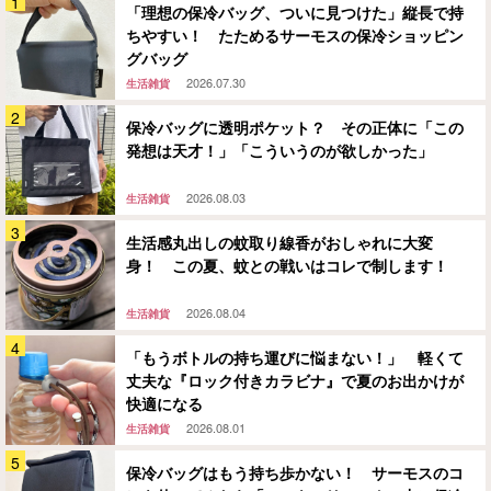
「理想の保冷バッグ、ついに見つけた」縦長で持
ちやすい！ たためるサーモスの保冷ショッピン
グバッグ
2026.07.30
生活雑貨
保冷バッグに透明ポケット？ その正体に「この
発想は天才！」「こういうのが欲しかった」
2026.08.03
生活雑貨
生活感丸出しの蚊取り線香がおしゃれに大変
身！ この夏、蚊との戦いはコレで制します！
2026.08.04
生活雑貨
「もうボトルの持ち運びに悩まない！」 軽くて
丈夫な『ロック付きカラビナ』で夏のお出かけが
快適になる
2026.08.01
生活雑貨
保冷バッグはもう持ち歩かない！ サーモスのコ