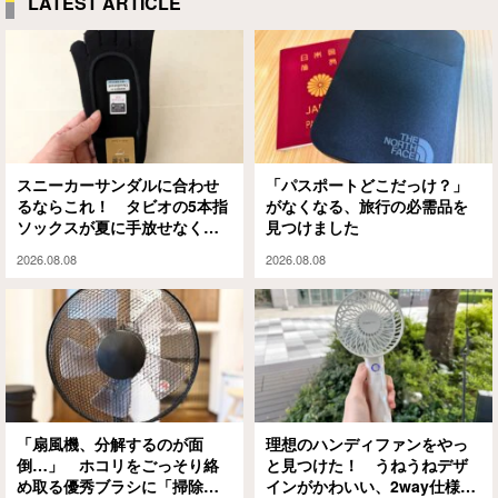
LATEST ARTICLE
スニーカーサンダルに合わせ
「パスポートどこだっけ？」
るならこれ！ タビオの5本指
がなくなる、旅行の必需品を
ソックスが夏に手放せなくな
見つけました
った理由
2026.08.08
2026.08.08
「扇風機、分解するのが面
理想のハンディファンをやっ
倒…」 ホコリをごっそり絡
と見つけた！ うねうねデザ
め取る優秀ブラシに「掃除の
インがかわいい、2way仕様の