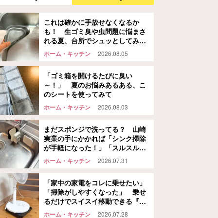
これは確かに手放せなくなるか
も！ 生ゴミ臭や虫問題に悩まさ
れる夏、台所でシュッとしてみた
ら…
ホーム・キッチン
2026.08.05
「ゴミ箱を開けるたびに臭い
～！」 夏のお悩みあるある、こ
のシートを使ってみて
ホーム・キッチン
2026.08.03
まだスポンジで洗ってる？ 山崎
実業の手にかかれば「シンク掃除
が手軽になった！」「スルスル洗
えて気持ちいい！」
ホーム・キッチン
2026.07.31
「家中の家電をコレに乗せたい」
「掃除がしやすくなった」 乗せ
るだけでスイスイ移動できる『自
立する台車』、さらに便利なの
ホーム・キッチン
2026.07.28