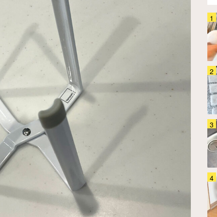
これは確かに手放せなくなるか
も！ 生ゴミ臭や虫問題に悩まさ
れる夏、台所でシュッとしてみた
ら…
ホーム・キッチン
2026.08.05
「片手でシュパッ！」 キッチン
ペーパーのプチストレスが消えた
『黒い筒』とは？
ホーム・キッチン
2026.08.06
「ゴミ箱を開けるたびに臭い
～！」 夏のお悩みあるある、こ
のシートを使ってみて
ホーム・キッチン
2026.08.03
ほうきに髪の毛が絡まってイライ
ラ… 掃除のちょいストレス、
『シリコン製のコレ』を試した結
果？
ホーム・キッチン
2026.07.25