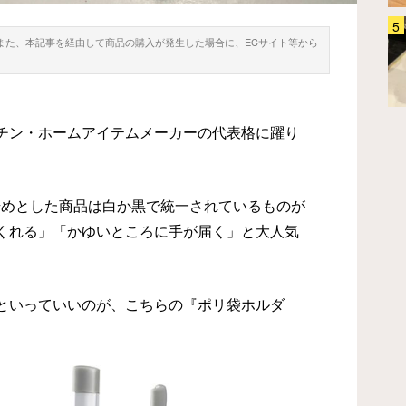
まだスポンジで洗ってる？ 山崎
。また、本記事を経由して商品の購入が発生した場合に、ECサイト等から
実業の手にかかれば「シンク掃除
が手軽になった！」「スルスル洗
えて気持ちいい！」
ホーム・キッチン
2026.07.31
チン・ホームアイテムメーカーの代表格に躍り
を始めとした商品は白か黒で統一されているものが
くれる」「かゆいところに手が届く」と大人気
といっていいのが、こちらの『ポリ袋ホルダ