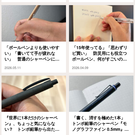
「ボールペンよりも使いやす
「15年使ってる」「思わずリ
い」「書いてて手が疲れな
ピ買い」 防災用にも役立つ
い」 普通のシャーペンに飽
ボールペン、何がすごいのか
きてきたらコレ
と言うと…
2026.05.11
2026.04.09
『世界に1本だけのシャーペ
「書く、消すを極めた1本」
ン』、ちょっと気にならな
トンボ鉛筆のシャーペン『モ
い？ トンボ鉛筆から出た新
ノグラフファイン 0.5mm』を
作『FUMI』を試してみたよ
レビュー