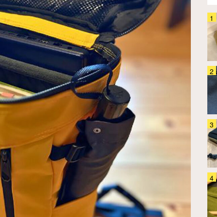
「バックパックってどう洗って
る？」 4か月ほぼ毎日背負って
きたグレゴリー『オールデイ』
を…
ファッション
2026.07.31
「使い道ありすぎ！」「早く知り
たかった～」 カリマーの3WAY
バッグは出番が多すぎた
ファッション
2026.07.24
「スニーカーは蒸れる」「サンダ
ルは歩きにくい…」 コロンビア
の『シャンダル』が解決してくれ
ました
ファッション
2026.08.07
「疲れない」といわれるニューバ
ランス 30足以上履いて『ベスト
5』を選んだ
ファッション
2024.05.08