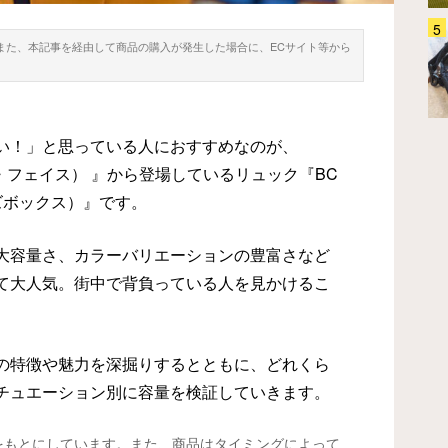
「こんなに使えると思わなかっ
。また、本記事を経由して商品の購入が発生した場合に、ECサイト等から
た…」 旅のサブバッグを探して
るなら『グレゴリー』のコレ、チ
ェックして！
ファッション
2026.07.21
い！」と思っている人におすすめなのが、
ース・フェイス） 』から登場しているリュック『BC
ズボックス）』です。
大容量さ、カラーバリエーションの豊富さなど
て大人気。街中で背負っている人を見かけるこ
の特徴や魅力を深掘りするとともに、どれくら
チュエーション別に容量を検証していきます。
報をもとにしています。また、商品はタイミングによって