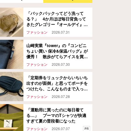
「バックパックってどう洗って
る？」 4か月ほぼ毎日背負って
きたグレゴリー『オールデイ』
を…
ファッション
2026.07.31
山崎実業『tower』の『コンビニ
ちょい買い 保冷&保温バッグ』が
優秀！ 散歩がてらアイスを買い
に行ってみた結果…
ファッション
2026.07.30
「定期券をリュックからいちいち
出すのが面倒」と思ってポーチを
つけたら、こんなものまで入った
話
ファッション
2026.07.28
「運動用に買ったのに毎日着て
る…」 プーマのTシャツが快適
すぎて夏の普段着になった
ファッション
2026.07.07
PR