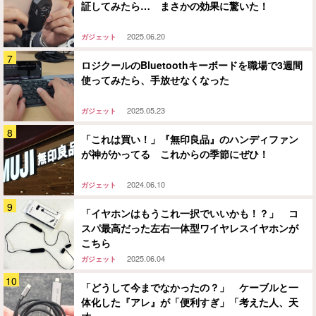
証してみたら… まさかの効果に驚いた！
2025.06.20
ガジェット
ロジクールのBluetoothキーボードを職場で3週間
使ってみたら、手放せなくなった
2025.05.23
ガジェット
「これは買い！」『無印良品』のハンディファン
が神がかってる これからの季節にぜひ！
2024.06.10
ガジェット
「イヤホンはもうこれ一択でいいかも！？」 コ
スパ最高だった左右一体型ワイヤレスイヤホンが
こちら
2025.06.04
ガジェット
「どうして今までなかったの？」 ケーブルと一
体化した『アレ』が「便利すぎ」「考えた人、天