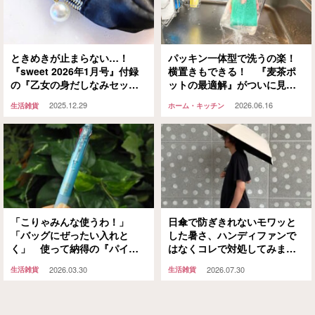
ときめきが止まらない…！
パッキン一体型で洗うの楽！
『sweet 2026年1月号』付録
横置きもできる！ 『麦茶ポ
の『乙女の身だしなみセッ
ットの最適解』がついに見つ
ト』に心射抜かれた
かったかもしれない
2025.12.29
2026.06.16
生活雑貨
ホーム・キッチン
「こりゃみんな使うわ！」
日傘で防ぎきれないモワッと
「バッグにぜったい入れと
した暑さ、ハンディファンで
く」 使って納得の『パイロ
はなくコレで対処してみませ
ット』の定番ボールペンが人
んか
2026.03.30
2026.07.30
生活雑貨
生活雑貨
気なワケ