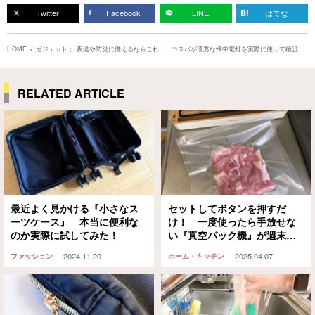
Twitter
Facebook
LINE
はてな
HOME
ガジェット
夜道や防災に備えるならこれ！ コスパが優秀な懐中電灯を実際に使って検証
RELATED ARTICLE
最近よく見かける『小さなス
セットしてボタンを押すだ
ーツケース』 本当に便利な
け！ 一度使ったら手放せな
のか実際に試してみた！
い『真空パック機』が週末ま
とめ買い派の救世主に
2024.11.20
2025.04.07
ファッション
ホーム・キッチン