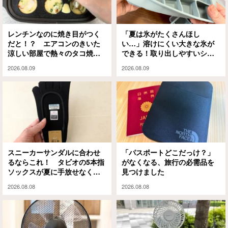
レンチンなのに焼き目がつく
「夏は氷がたくさんほし
だと！？ エアコンのきいた
い…」溶けにくい大きな氷が
涼しい部屋で熱々のタコ焼き
できる！取り出しやすいシリ
を楽しめるアイテムがこちら
コン製氷皿
2026.08.09
2026.08.09
スニーカーサンダルに合わせ
「パスポートどこだっけ？」
るならこれ！ タビオの5本指
がなくなる、旅行の必需品を
ソックスが夏に手放せなくな
見つけました
った理由
2026.08.08
2026.08.08