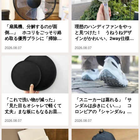
「扇風機、分解するのが面
理想のハンディファンをやっ
倒…」 ホコリをごっそり絡
と見つけた！ うねうねデザ
め取る優秀ブラシに「掃除の
インがかわいい、2way仕様の
ハードルが下がった」
パワフルな1本に「もうこれが
2026.08.07
2026.08.07
ない夏は無理」
「これで洗い物が減った」
「スニーカーは蒸れる」「サ
「見た目もオシャレで軽くて
ンダルは歩きにくい…」 コ
丈夫」まな板にもなるお皿
ロンビアの『シャンダル』が
『CHOPLATE』が買って大正
解決してくれました
2026.08.07
2026.08.07
解