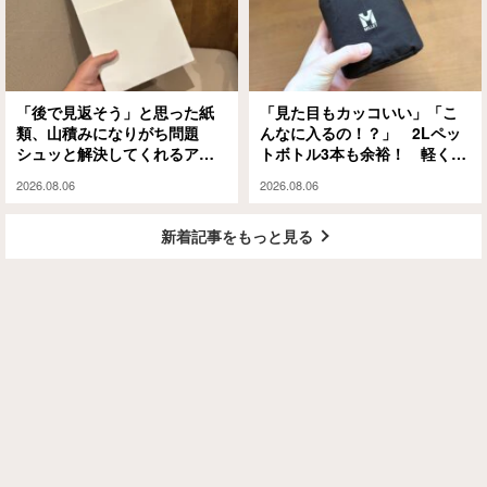
「後で見返そう」と思った紙
「見た目もカッコいい」「こ
類、山積みになりがち問題
んなに入るの！？」 2Lペッ
シュッと解決してくれるアイ
トボトル3本も余裕！ 軽くて
テムがありました
大容量な『ミレー』のエコバ
2026.08.06
2026.08.06
ッグが大正解
新着記事をもっと見る