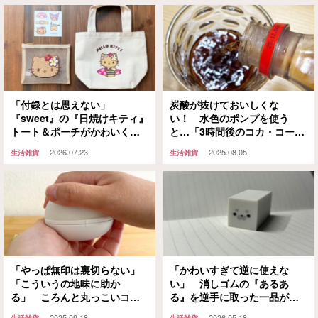
「付録とは思えない」
炭酸が抜けておいしくな
『sweet』の『日焼けキティ』
い！ 水色のポンプを使う
トート＆ポーチがかわいくて
と…「3時間後のコカ・コーラ
実用的！【宝島社】
とは思えない」「早く買えば
2026.07.23
2025.08.05
生活雑貨
生活雑貨
よかった」
「やっぱ無印は裏切らない」
「かわいすぎて逆に使えな
「こういうの地味に助か
い」 消しゴムの『あるあ
る」 ころんと丸っこいコ
る』を逆手に取った一品がこ
レ、何に使うかというと
ちらです
2025.09.18
2026.05.18
生活雑貨
生活雑貨