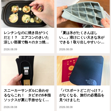
レンチンなのに焼き目がつく
「夏は氷がたくさんほし
だと！？ エアコンのきいた
い…」溶けにくい大きな氷が
涼しい部屋で熱々のタコ焼き
できる！取り出しやすいシリ
を楽しめるアイテムがこちら
コン製氷皿
2026.08.09
2026.08.09
スニーカーサンダルに合わせ
「パスポートどこだっけ？」
るならこれ！ タビオの5本指
がなくなる、旅行の必需品を
ソックスが夏に手放せなくな
見つけました
った理由
2026.08.08
2026.08.08