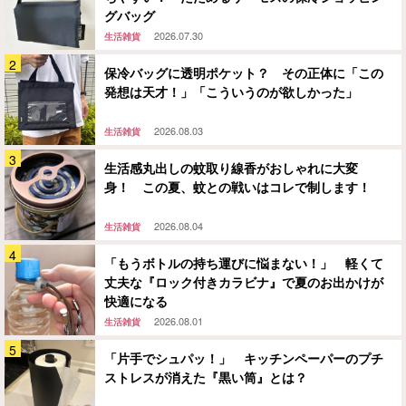
グバッグ
2026.07.30
生活雑貨
保冷バッグに透明ポケット？ その正体に「この
発想は天才！」「こういうのが欲しかった」
2026.08.03
生活雑貨
生活感丸出しの蚊取り線香がおしゃれに大変
身！ この夏、蚊との戦いはコレで制します！
2026.08.04
生活雑貨
「もうボトルの持ち運びに悩まない！」 軽くて
丈夫な『ロック付きカラビナ』で夏のお出かけが
快適になる
2026.08.01
生活雑貨
「片手でシュパッ！」 キッチンペーパーのプチ
ストレスが消えた『黒い筒』とは？