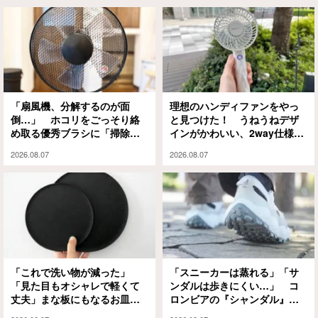
「扇風機、分解するのが面
理想のハンディファンをやっ
倒…」 ホコリをごっそり絡
と見つけた！ うねうねデザ
め取る優秀ブラシに「掃除の
インがかわいい、2way仕様の
ハードルが下がった」
パワフルな1本に「もうこれが
2026.08.07
2026.08.07
ない夏は無理」
「これで洗い物が減った」
「スニーカーは蒸れる」「サ
「見た目もオシャレで軽くて
ンダルは歩きにくい…」 コ
丈夫」まな板にもなるお皿
ロンビアの『シャンダル』が
『CHOPLATE』が買って大正
解決してくれました