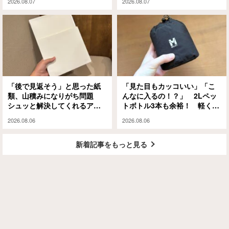
2026.08.07
2026.08.07
解
「後で見返そう」と思った紙
「見た目もカッコいい」「こ
類、山積みになりがち問題
んなに入るの！？」 2Lペッ
シュッと解決してくれるアイ
トボトル3本も余裕！ 軽くて
テムがありました
大容量な『ミレー』のエコバ
2026.08.06
2026.08.06
ッグが大正解
新着記事をもっと見る