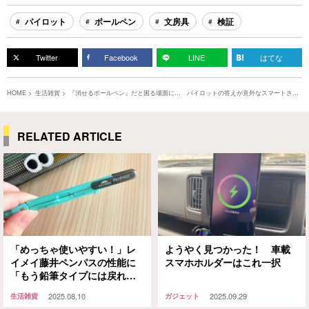
パイロット
ボールペン
文房具
検証
Twitter
Facebook
LINE
はてな
HOME
生活雑貨
『消せるボールペン』だと困る場面に… パイロットの答えが意外なスマートさで
した
RELATED ARTICLE
「めっちゃ使いやすい！」レ
ようやく見つかった！ 車載
イメイ藤井ペンパスの性能に
スマホホルダーはこれ一択
「もう鉛筆タイプには戻れな
い」
2025.08.10
2025.09.29
生活雑貨
ガジェット