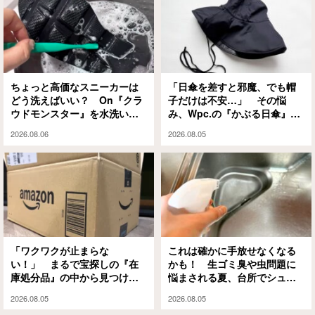
ちょっと高価なスニーカーは
「日傘を差すと邪魔、でも帽
どう洗えばいい？ On『クラ
子だけは不安…」 その悩
ウドモンスター』を水洗いと
み、Wpc.の『かぶる日傘』が
泡シャンプーで試してみる
解決してくれます
2026.08.06
2026.08.05
と…
「ワクワクが止まらな
これは確かに手放せなくなる
い！」 まるで宝探しの『在
かも！ 生ゴミ臭や虫問題に
庫処分品』の中から見つけた
悩まされる夏、台所でシュッ
のは？
としてみたら…
2026.08.05
2026.08.05