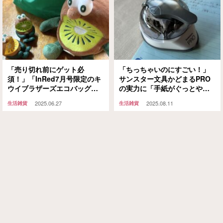
「売り切れ前にゲット必
「ちっちゃいのにすごい！」
須！」「InRed7月号限定のキ
サンスター文具かどまるPRO
ウイブラザーズエコバッグ」
の実力に「手紙がぐっとやさ
【宝島社】
しい印象になった」
2025.06.27
2025.08.11
生活雑貨
生活雑貨