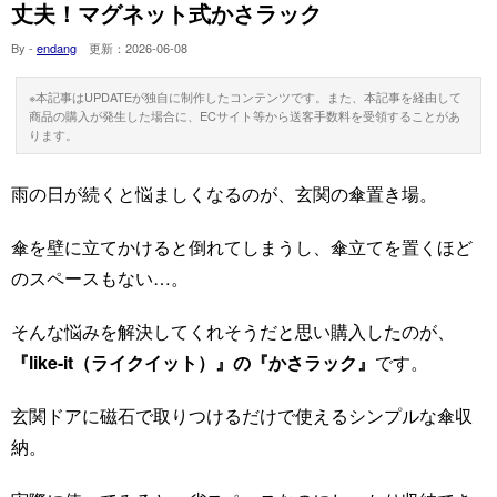
丈夫！マグネット式かさラック
By -
endang
更新：
2026-06-08
※本記事はUPDATEが独自に制作したコンテンツです。また、本記事を経由して
商品の購入が発生した場合に、ECサイト等から送客手数料を受領することがあ
ります。
雨の日が続くと悩ましくなるのが、玄関の傘置き場。
傘を壁に立てかけると倒れてしまうし、傘立てを置くほど
のスペースもない…。
そんな悩みを解決してくれそうだと思い購入したのが、
『like-it（ライクイット）』の『かさラック』
です。
玄関ドアに磁石で取りつけるだけで使えるシンプルな傘収
納。