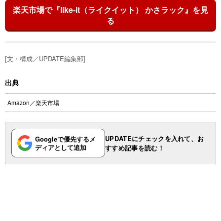
楽天市場で『like-it（ライクイット） かさラック』を見
る
[文・構成／UPDATE編集部]
出典
Amazon
／
楽天市場
UPDATEにチェックを入れて、お
Googleで優先するメ
ディアとして追加
すすめ記事を読む！