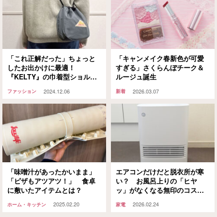
「これ正解だった」ちょっと
「キャンメイク春新色が可愛
したお出かけに最適！
すぎる」さくらんぼチーク＆
『KELTY』の巾着型ショルダ
ルージュ誕生
ーポーチをご紹介
2024.12.06
2026.03.07
ファッション
新着
「味噌汁があったかいまま」
エアコンだけだと脱衣所が寒
「ピザもアツアツ！」 食卓
い？ お風呂上りの「ヒヤ
に敷いたアイテムとは？
ッ」がなくなる無印のコスパ
ヒーターがこちら！
2025.02.20
2026.02.24
ホーム・キッチン
家電