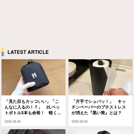
LATEST ARTICLE
「見た目もカッコいい」「こ
「片手でシュパッ！」 キッ
んなに入るの！？」 2Lペッ
チンペーパーのプチストレス
トボトル3本も余裕！ 軽くて
が消えた『黒い筒』とは？
大容量な『ミレー』のエコバ
2026.08.06
2026.08.06
ッグが大正解