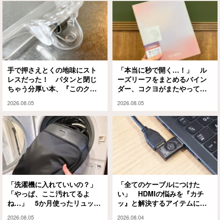
手で押さえとくの地味にスト
「本当に秒で開く…！」 ル
レスだった！ パタンと閉じ
ーズリーフをまとめるバイン
ちゃう分厚い本、『このクリ
ダー、コクヨがまたやってく
ップ』には秘密があって…
れました
2026.08.05
2026.08.05
「洗濯機に入れていいの？」
「全てのケーブルにつけた
「やっぱ、ここ汚れてるよ
い」 HDMIの悩みを『カチ
ね…」 5か月使ったリュック
ッ』と解決するアイテムに
を掃除した結果に納得！
「めっちゃラク」「劣化も防
2026.08.05
2026.08.04