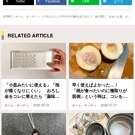
Twitter
Facebook
LINE
はてな
HOME
ホーム・キッチン
トウモロコシにギザギザの棒を当てると？ 粒の間に『きれいな道』が出
現！この便利グッズすごいんです
RELATED ARTICLE
「小皿みたいに使える」「指
早く使えばよかった…！
が痛くなりにくい」 おろし
「桃が食べたいのに種取りが
金をコレに替えたら「薬味を
面倒」という時は、コレをず
おろすハードルが下がった」
ぼっと実に刺して…
2026.05.31
2026.07.27
ホーム・キッチン
ホーム・キッチン