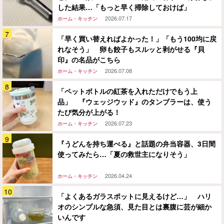
した結果…「もっと早く掃除しておけば」
2026.07.17
ホーム・キッチン
「早く買い替えればよかった！」「もう100均に戻
れなそう」 卵も餃子もスルッと剥がせる『貝
印』の名品がこちら
2026.07.08
ホーム・キッチン
「ペットボトルの紅茶を入れただけでもう上
品」 『ウェッジウッド』のタンブラーは、使う
たび気分が上がる！
2026.07.23
ホーム・キッチン
『うどんを持ち運べる』と話題の弁当容器、3日間
使ってみたら…「夏の救世主になりそう」
2026.04.24
ホーム・キッチン
「よくあるガラスポットに見えるけど…」 ハリ
オのシンプルな急須、見た目とは裏腹に芸が細か
いんです