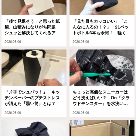
「後で見返そう」と思った紙
「見た目もカッコいい」「こ
類、山積みになりがち問題
んなに入るの！？」 2Lペッ
シュッと解決してくれるアイ
トボトル3本も余裕！ 軽くて
テムがありました
大容量な『ミレー』のエコバ
2026.08.06
2026.08.06
ッグが大正解
「片手でシュパッ！」 キッ
ちょっと高価なスニーカーは
チンペーパーのプチストレス
どう洗えばいい？ On『クラ
が消えた『黒い筒』とは？
ウドモンスター』を水洗いと
泡シャンプーで試してみる
2026.08.06
2026.08.06
と…