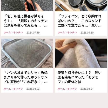
「包丁を使う機会が減りそ
「フライパン、どう収納すれ
う！」 『貝印』のキッチン
ばいいの？」 このスタンド
ばさみを使ってみたら…「も
に並べて立てたら…「取り出
っと早く出会いたかった！」
しやすい」「めっちゃ快適」
2024.07.19
2026.04.30
ホーム・キッチン
ホーム・キッチン
「パンの耳までカリッ」魚焼
愛猫と取り合いに！？ 飼い
きグリルで作ったホットサン
主も猫もハマった『モフモ
ドに家族が「これ好き！」と
フ』の正体とは
大絶賛
2026.08.03
2025.03.21
ホーム・キッチン
ホーム・キッチン