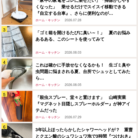
くなった」 乗せるだけでスイスイ移動できる
『自立する台車』、さらに便利なのが…
2026.07.28
ホーム・キッチン
「ゴミ箱を開けるたびに臭い～！」 夏のお悩み
あるある、このシートを使ってみて
2026.08.03
ホーム・キッチン
これは確かに手放せなくなるかも！ 生ゴミ臭や
虫問題に悩まされる夏、台所でシュッとしてみた
ら…
2026.08.05
ホーム・キッチン
「殺虫スプレー、堂々と置けます」 山崎実業
『マグネット目隠しスプレーホルダー』が神アイ
テムだった
2026.07.29
ホーム・キッチン
3年以上ほったらかしたシャワーヘッドが？ 重曹
とクエン酸のシュワシュワ泡で3時間『つけおき』