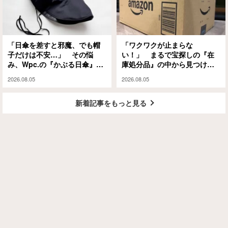
「日傘を差すと邪魔、でも帽
「ワクワクが止まらな
子だけは不安…」 その悩
い！」 まるで宝探しの『在
み、Wpc.の『かぶる日傘』が
庫処分品』の中から見つけた
解決してくれます
のは？
2026.08.05
2026.08.05
新着記事をもっと見る