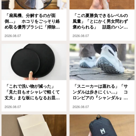
「扇風機、分解するのが面
「この夏勝負できるレベルの
倒…」 ホコリをごっそり絡
風量」「とにかく男女問わず
め取る優秀ブラシに「掃除の
褒められる」 話題のハンデ
ハードルが下がった」
ィファンを使ってみたら、手
2026.08.07
2026.08.07
放せなくなった！
「これで洗い物が減った」
「スニーカーは蒸れる」「サ
「見た目もオシャレで軽くて
ンダルは歩きにくい…」 コ
丈夫」まな板にもなるお皿
ロンビアの『シャンダル』が
『CHOPLATE』が買って大正
解決してくれました
2026.08.07
2026.08.07
解