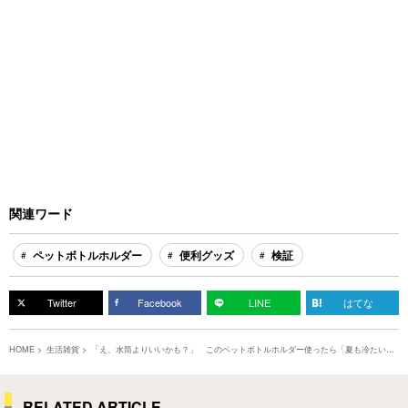
関連ワード
ペットボトルホルダー
便利グッズ
検証
Twitter
Facebook
LINE
はてな
HOME
生活雑貨
「え、水筒よりいいかも？」 このペットボトルホルダー使ったら「夏も冷たい飲
み物が飲める！」「準備もお手入れもラク～」
RELATED ARTICLE