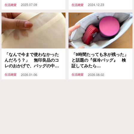
デルがこちら
に持って行くと？
2025.07.09
2024.12.23
生活雑貨
生活雑貨
「なんで今まで使わなかった
「9時間たっても氷が残った」
んだろう？」 無印良品のコ
と話題の『保冷バッグ』 検
レのおかげで、バッグの中の
証してみたら…
ストレスが激減した
2026.01.06
2026.08.02
生活雑貨
生活雑貨