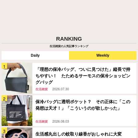
RANKING
生活雑貨の人気記事ランキング
Daily
Weekly
「理想の保冷バッグ、ついに見つけた」縦長で持
ちやすい！ たためるサーモスの保冷ショッピン
グバッグ
2026.07.30
生活雑貨
保冷バッグに透明ポケット？ その正体に「この
発想は天才！」「こういうのが欲しかった」
2026.08.03
生活雑貨
生活感丸出しの蚊取り線香がおしゃれに大変