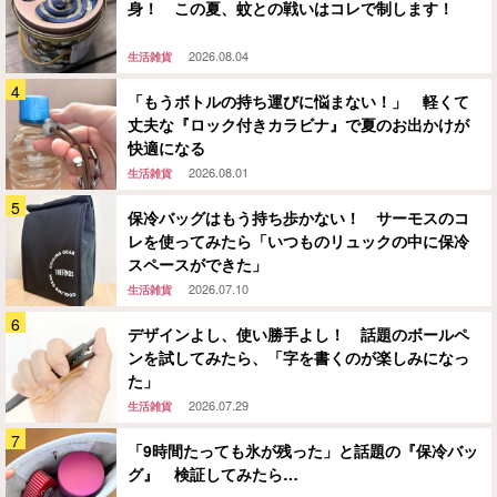
身！ この夏、蚊との戦いはコレで制します！
2026.08.04
生活雑貨
「もうボトルの持ち運びに悩まない！」 軽くて
丈夫な『ロック付きカラビナ』で夏のお出かけが
快適になる
2026.08.01
生活雑貨
保冷バッグはもう持ち歩かない！ サーモスのコ
レを使ってみたら「いつものリュックの中に保冷
スペースができた」
2026.07.10
生活雑貨
デザインよし、使い勝手よし！ 話題のボールペ
ンを試してみたら、「字を書くのが楽しみになっ
た」
2026.07.29
生活雑貨
「9時間たっても氷が残った」と話題の『保冷バッ
グ』 検証してみたら…