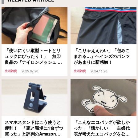
「使いにくい縦型トートとリ
「こりゃええわい」「包みこ
ュックにぴったり！」 無印
まれる…」ヘインズのパンツ
良品の『ナイロンメッシュ バ
があまりに新感触！
ッグインバッグ』が優秀だっ
2025.07.20
2024.11.25
生活雑貨
生活雑貨
た！
スマホスタンドはこう使うと
「こんなエコバッグが欲しか
便利！ 「家と職場に1台ずつ
った」「懐かしい」 主婦代
買った」と評判のAmazonモ
表が考えたエコバッグを公園