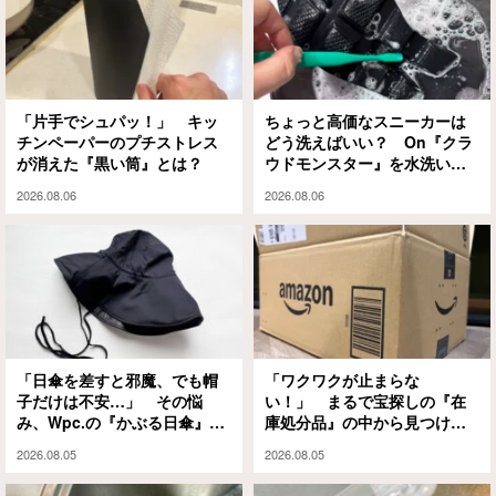
「片手でシュパッ！」 キッ
ちょっと高価なスニーカーは
チンペーパーのプチストレス
どう洗えばいい？ On『クラ
が消えた『黒い筒』とは？
ウドモンスター』を水洗いと
泡シャンプーで試してみる
2026.08.06
2026.08.06
と…
「日傘を差すと邪魔、でも帽
「ワクワクが止まらな
子だけは不安…」 その悩
い！」 まるで宝探しの『在
み、Wpc.の『かぶる日傘』が
庫処分品』の中から見つけた
解決してくれます
のは？
2026.08.05
2026.08.05