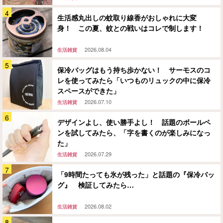
生活感丸出しの蚊取り線香がおしゃれに大変
身！ この夏、蚊との戦いはコレで制します！
2026.08.04
生活雑貨
保冷バッグはもう持ち歩かない！ サーモスのコ
レを使ってみたら「いつものリュックの中に保冷
スペースができた」
2026.07.10
生活雑貨
デザインよし、使い勝手よし！ 話題のボールペ
ンを試してみたら、「字を書くのが楽しみになっ
た」
2026.07.29
生活雑貨
「9時間たっても氷が残った」と話題の『保冷バッ
グ』 検証してみたら…
2026.08.02
生活雑貨