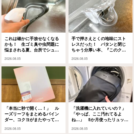
これは確かに手放せなくなる
手で押さえとくの地味にスト
かも！ 生ゴミ臭や虫問題に
レスだった！ パタンと閉じ
悩まされる夏、台所でシュッ
ちゃう分厚い本、『このクリ
としてみたら…
ップ』には秘密があって…
2026.08.05
2026.08.05
「本当に秒で開く…！」 ル
「洗濯機に入れていいの？」
ーズリーフをまとめるバイン
「やっぱ、ここ汚れてるよ
ダー、コクヨがまたやってく
ね…」 5か月使ったリュック
れました
を掃除した結果に納得！
2026.08.05
2026.08.05