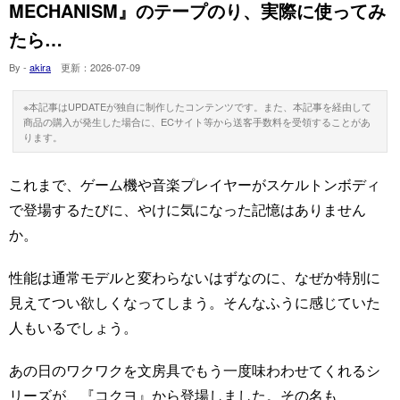
MECHANISM』のテープのり、実際に使ってみ
たら…
By -
akira
更新：
2026-07-09
※本記事はUPDATEが独自に制作したコンテンツです。また、本記事を経由して
商品の購入が発生した場合に、ECサイト等から送客手数料を受領することがあ
ります。
これまで、ゲーム機や音楽プレイヤーがスケルトンボディ
で登場するたびに、やけに気になった記憶はありません
か。
性能は通常モデルと変わらないはずなのに、なぜか特別に
見えてつい欲しくなってしまう。そんなふうに感じていた
人もいるでしょう。
あの日のワクワクを文房具でもう一度味わわせてくれるシ
リーズが、『コクヨ』から登場しました。その名も