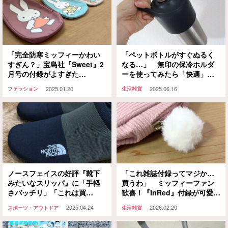
「完全防寒ミッフィーかわい
「ペットボトルがすぐぬるく
すぎん？」宝島社『Sweet』2
なる…」 無印の保冷ホルダ
月号の付録がよすぎた…
ーを使ってみたら「快適」
「これで猛暑も乗り切れそ
2025.01.20
2025.06.16
ファッション
生活雑貨
う」
ノースフェイスの好評『靴下
「これ雑誌付録ってマジか…
みたいなスリッパ』に「手軽
買うわ」 ミッフィーファン
さバッチリ」「これは買
歓喜！『InRed』付録が可愛す
い！」
ぎて悶絶
2025.04.24
2026.02.20
スポーツ・アウトドア
生活雑貨