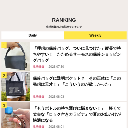
RANKING
生活雑貨の人気記事ランキング
Daily
Weekly
「理想の保冷バッグ、ついに見つけた」縦長で持
ちやすい！ たためるサーモスの保冷ショッピン
グバッグ
2026.07.30
生活雑貨
保冷バッグに透明ポケット？ その正体に「この
発想は天才！」「こういうのが欲しかった」
2026.08.03
生活雑貨
「もうボトルの持ち運びに悩まない！」 軽くて
丈夫な『ロック付きカラビナ』で夏のお出かけが
快適になる
2026.08.01
生活雑貨