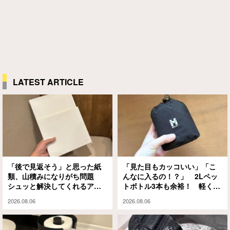
LATEST ARTICLE
「後で見返そう」と思った紙
「見た目もカッコいい」「こ
類、山積みになりがち問題
んなに入るの！？」 2Lペッ
シュッと解決してくれるアイ
トボトル3本も余裕！ 軽くて
テムがありました
大容量な『ミレー』のエコバ
2026.08.06
2026.08.06
ッグが大正解