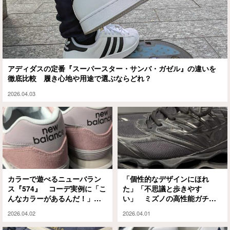
アディダスの定番『スーパースター・サンバ・ガゼル』の違いを
徹底比較 履き心地や用途で選ぶならどれ？
2026.04.03
カラーで遊べるニューバラン
「個性的なデザインにほれ
ス『574』 コーデ実例に「こ
た」「不思議と歩きやす
んなカラーがあるんだ！」
い」 ミズノの高性能ガチシ
「結構かわいいかも！」
ューズが街歩き用になって
2026.04.02
2026.04.01
る！