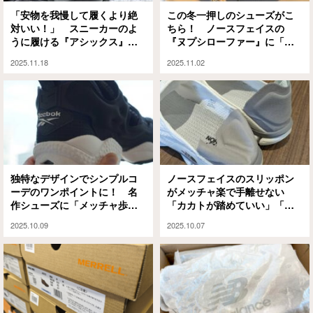
「安物を我慢して履くより絶
この冬一押しのシューズがこ
対いい！」 スニーカーのよ
ちら！ ノースフェイスの
うに履ける『アシックス』の
『ヌプシローファー』に「一
革靴が人気の理由
目惚れした」「モコモコでか
2025.11.18
2025.11.02
わいい」の声
独特なデザインでシンプルコ
ノースフェイスのスリッポン
ーデのワンポイントに！ 名
がメッチャ楽で手離せない
作シューズに「メッチャ歩き
「カカトが踏めていい」「脱
やすい」「脱ぎ履きが楽」
ぎ履き多くても苦にならな
2025.10.09
2025.10.07
い」