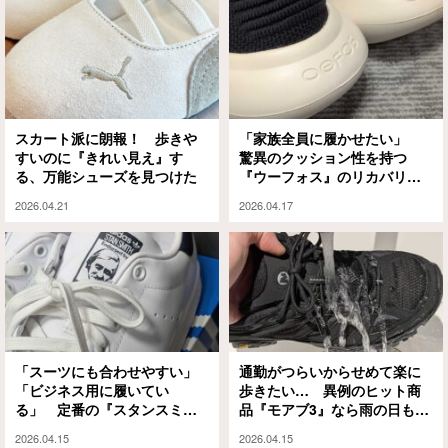
スカート派に朗報！ 歩きや
「家族全員に履かせたい」
すいのに『きれい見え』す
驚異のクッション性を持つ
る、万能シューズを見つけた
『ウーフォス』のリカバリー
シューズがすごかった！
2026.04.21
2026.04.17
「スーツにも合わせやすい」
通勤がつらいからせめて楽に
「ビジネス用に履いてい
歩きたい… 異例のヒット商
る」 定番の『スタンスミ
品『モアブ3』なら雨の日も安
ス』を履いたら革靴に戻れな
心
2026.04.15
2026.04.15
くなった