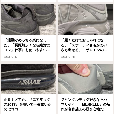
「通勤がめっちゃ楽になっ
「履くだけでおしゃれにな
た」「長距離歩くなら絶対に
る」「スポーティさもかわい
コレ」仕事にも使いやすい
さも出せる」 サロモンの人
『アシックス』の高機能シュ
気シューズ『ウィスパー』が
2026.04.14
2026.04.08
ーズ
万能すぎる
正直ナメてた…『エアマック
ジャングルモック好きならハ
ス2017』を履いて一番驚いた
マりそう 『MERRELL』の新
のはココ
作が名作越えの履き心地だっ
た