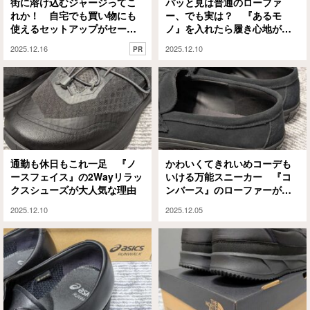
街に溶け込むジャージってこ
パッと見は普通のローファ
れか！ 自宅でも買い物にも
ー、でも実は？ 『あるモ
使えるセットアップがセール
ノ』を入れたら履き心地が劇
でお買い得に！
的に変わったぞ
2025.12.16
2025.12.10
PR
通勤も休日もこれ一足 『ノ
かわいくてきれいめコーデも
ースフェイス』の2Wayリラッ
いける万能スニーカー 『コ
クスシューズが大人気な理由
ンバース』のローファーが使
いやすい
2025.12.10
2025.12.05