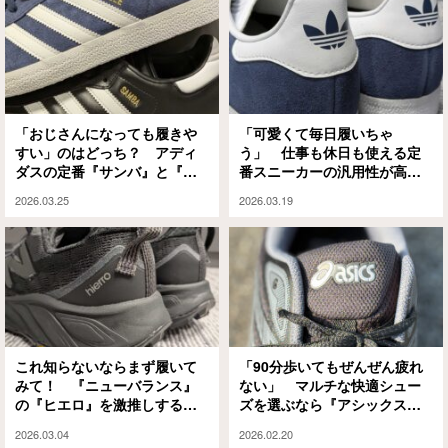
「おじさんになっても履きや
「可愛くて毎日履いちゃ
すい」のはどっち？ アディ
う」 仕事も休日も使える定
ダスの定番『サンバ』と『ガ
番スニーカーの汎用性が高く
ゼル』を履き比べ
て驚いた
2026.03.25
2026.03.19
これ知らないならまず履いて
「90分歩いてもぜんぜん疲れ
みて！ 『ニューバランス』
ない」 マルチな快適シュー
の『ヒエロ』を激推しする理
ズを選ぶなら『アシックス』
由
のこのモデルで決まり！
2026.03.04
2026.02.20