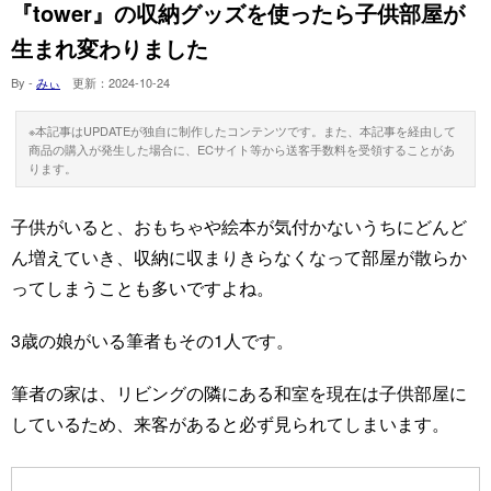
『tower』の収納グッズを使ったら子供部屋が
生まれ変わりました
By -
みぃ
更新：
2024-10-24
※本記事はUPDATEが独自に制作したコンテンツです。また、本記事を経由して
商品の購入が発生した場合に、ECサイト等から送客手数料を受領することがあ
ります。
子供がいると、おもちゃや絵本が気付かないうちにどんど
ん増えていき、収納に収まりきらなくなって部屋が散らか
ってしまうことも多いですよね。
3歳の娘がいる筆者もその1人です。
筆者の家は、リビングの隣にある和室を現在は子供部屋に
しているため、来客があると必ず見られてしまいます。