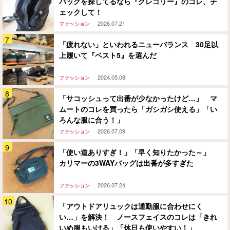
バッグを探してるなら『グレゴリー』のコレ、チ
ェックして！
2026.07.21
ファッション
「疲れない」といわれるニューバランス 30足以
上履いて『ベスト5』を選んだ
2024.05.08
ファッション
「サコッシュって出番が少なかったけど…」 マ
ムートのコレを買ったら「ガシガシ使える」「い
ろんな服に合う！」
2026.07.09
ファッション
「使い道ありすぎ！」「早く知りたかった～」
カリマーの3WAYバッグは出番が多すぎた
2026.07.24
ファッション
「アウトドアリュックは通勤服に合わせにく
い…」を解決！ ノースフェイスのコレは「きれ
いめ服もいける」「休日も使いやすい！」