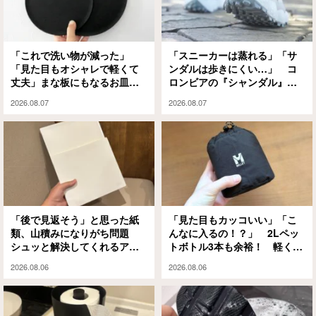
「これで洗い物が減った」
「スニーカーは蒸れる」「サ
「見た目もオシャレで軽くて
ンダルは歩きにくい…」 コ
丈夫」まな板にもなるお皿
ロンビアの『シャンダル』が
『CHOPLATE』が買って大正
解決してくれました
2026.08.07
2026.08.07
解
「後で見返そう」と思った紙
「見た目もカッコいい」「こ
類、山積みになりがち問題
んなに入るの！？」 2Lペッ
シュッと解決してくれるアイ
トボトル3本も余裕！ 軽くて
テムがありました
大容量な『ミレー』のエコバ
2026.08.06
2026.08.06
ッグが大正解