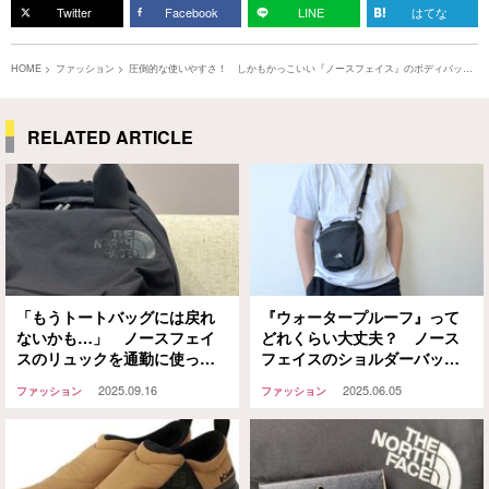
Twitter
Facebook
LINE
はてな
HOME
ファッション
圧倒的な使いやすさ！ しかもかっこいい『ノースフェイス』のボディバッグ
はぜひチェックしてほしい
RELATED ARTICLE
「もうトートバッグには戻れ
『ウォータープルーフ』って
ないかも…」 ノースフェイ
どれくらい大丈夫？ ノース
スのリュックを通勤に使った
フェイスのショルダーバッグ
ら機能美に魅了されました
で検証
2025.09.16
2025.06.05
ファッション
ファッション