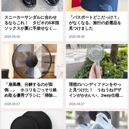
スニーカーサンダルに合わせ
「パスポートどこだっけ？」
るならこれ！ タビオの5本指
がなくなる、旅行の必需品を
ソックスが夏に手放せなくな
見つけました
った理由
2026.08.08
2026.08.08
「扇風機、分解するのが面
理想のハンディファンをやっ
倒…」 ホコリをごっそり絡
と見つけた！ うねうねデザ
め取る優秀ブラシに「掃除の
インがかわいい、2way仕様の
ハードルが下がった」
パワフルな1本に「もうこれが
2026.08.07
2026.08.07
ない夏は無理」