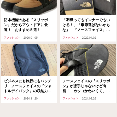
防水機能のある『スリッポ
「羽織ってもインナーでもい
ン』だからアウトドアに最
ける！」「季節選ばないかも
適！ おすすめ５選！
な」 『ノースフェイス』の
襟付き長袖シャツが万能すぎ
2026.01.05
2025.04.02
ファッション
ファッション
っ！
ビジネスにも旅行にもバッチ
ノースフェイスの『スリッポ
リ ノースフェイスの『シャ
ン』が派手じゃないけど有
トルデイパック』の収納力に
能！ カッコかわいくて、カ
脱帽…！
カトも踏んで履ける
2024.11.20
2024.09.26
ファッション
ファッション