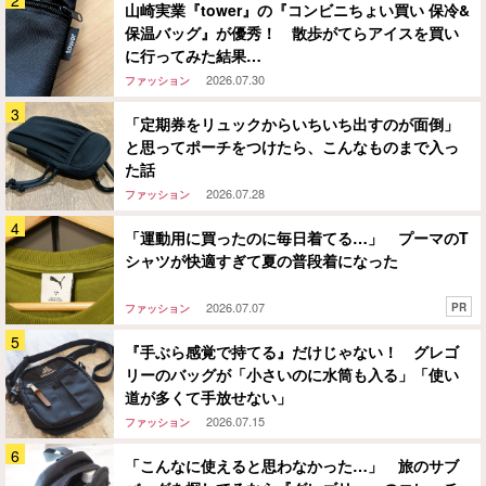
山崎実業『tower』の『コンビニちょい買い 保冷&
保温バッグ』が優秀！ 散歩がてらアイスを買い
に行ってみた結果…
2026.07.30
ファッション
「定期券をリュックからいちいち出すのが面倒」
と思ってポーチをつけたら、こんなものまで入っ
た話
2026.07.28
ファッション
「運動用に買ったのに毎日着てる…」 プーマのT
シャツが快適すぎて夏の普段着になった
2026.07.07
PR
ファッション
『手ぶら感覚で持てる』だけじゃない！ グレゴ
リーのバッグが「小さいのに水筒も入る」「使い
道が多くて手放せない」
2026.07.15
ファッション
「こんなに使えると思わなかった…」 旅のサブ