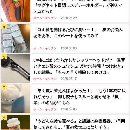
『マグネット目隠しスプレーホルダー』が神アイ
テムだった
2026.07.29
ホーム・キッチン
「ゴミ箱を開けるたびに臭い～！」 夏のお悩み
あるある、このシートを使ってみて
2026.08.03
ホーム・キッチン
3年以上ほったらかしたシャワーヘッドが？ 重曹
とクエン酸のシュワシュワ泡で3時間『つけおき』
した結果…「もっと早く掃除しておけば」
2026.07.17
ホーム・キッチン
「早く買い替えればよかった！」「もう100均に戻
れなそう」 卵も餃子もスルッと剥がせる『貝
印』の名品がこちら
2026.07.08
ホーム・キッチン
『うどんを持ち運べる』と話題の弁当容器、3日間
使ってみたら…「夏の救世主になりそう」