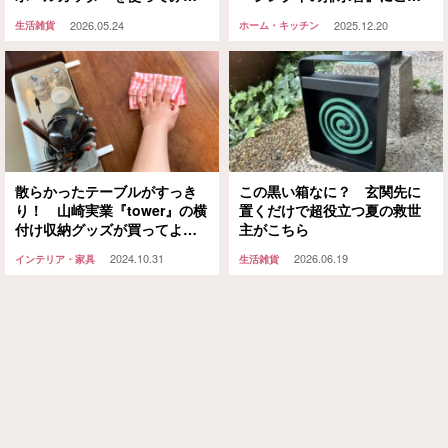
ら「玄関でサッと開けられ
を差し込むと…
2026.05.24
2025.12.20
生活雑貨
ホーム・キッチン
る」「開封のプチストレス減
った」
散らかったテーブルがすっき
この黒い箱なに？ 玄関先に
り！ 山崎実業『tower』の横
置くだけで超役立つ夏の救世
付け収納グッズが買ってよか
主がこちら
った
2024.10.31
2026.06.19
インテリア・家具
生活雑貨