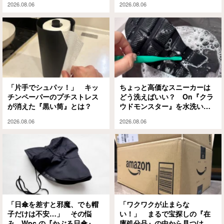
2026.08.06
2026.08.06
ッグが大正解
「片手でシュパッ！」 キッ
ちょっと高価なスニーカーは
チンペーパーのプチストレス
どう洗えばいい？ On『クラ
が消えた『黒い筒』とは？
ウドモンスター』を水洗いと
泡シャンプーで試してみる
2026.08.06
2026.08.06
と…
「日傘を差すと邪魔、でも帽
「ワクワクが止まらな
子だけは不安…」 その悩
い！」 まるで宝探しの『在
み、Wpc.の『かぶる日傘』が
庫処分品』の中から見つけた