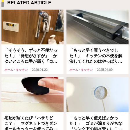
RELATED ARTICLE
「そうそう、ずっと不便だっ
「もっと早く買うべきでし
た！」「発想がさすが」 か
た！」 キッチンの不便を解
ゆいところに手が届く『コ
決してくれたのはやっぱり山
レ』をお風呂の壁に…
崎実業だった！
2026.01.22
2025.04.09
ホーム・キッチン
ホーム・キッチン
宅配が届くたび「ハサミど
「もっと早く使えばよかっ
こ？」 マグネットつきダン
た！」 ゴミが溜まりがちな
ボールカッターを使ってみた
『シンク下の排水管』にこれ