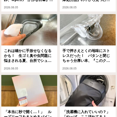
解決してくれます
のは？
2026.08.05
2026.08.05
これは確かに手放せなくなる
手で押さえとくの地味にスト
かも！ 生ゴミ臭や虫問題に
レスだった！ パタンと閉じ
悩まされる夏、台所でシュッ
ちゃう分厚い本、『このクリ
としてみたら…
ップ』には秘密があって…
2026.08.05
2026.08.05
「本当に秒で開く…！」 ル
「洗濯機に入れていいの？」
ーズリーフをまとめるバイン
「やっぱ、ここ汚れてるよ