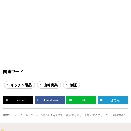
関連ワード
キッチン用品
山崎実業
検証
Twitter
Facebook
LINE
はてな
HOME
ホーム・キッチン
「鍋つかみなんてどれ使っても同じ」と思ってるでしょ？ 山崎実業の“コ
レ”を使ったら…