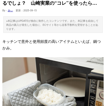
るでしょ？ 山崎実業の“コレ”を使ったら…
By -
みぃ
更新：
2025-09-15
※本記事はUPDATEが独自に制作したコンテンツです。また、本記事を経由して
商品の購入が発生した場合に、ECサイト等から送客手数料を受領することがあ
ります。
キッチンで意外と使用頻度の高いアイテムといえば、鍋つ
かみ。