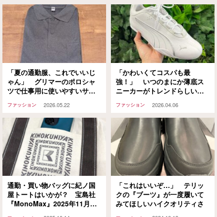
「夏の通勤服、これでいいじ
「かわいくてコスパも最
ゃん」 グリマーのポロシャ
強！」 いつのまにか薄底ス
ツで仕事用に使いやすいサイ
ニーカーがトレンドらしいの
ズは？
で『PUMA』のコレ、履いて
2026.05.22
2026.04.06
ファッション
ファッション
みました！
通勤・買い物バッグに紀ノ国
「これはいいぞ…」 テリッ
屋トートはいかが？ 宝島社
クの『ブーツ』が一度履いて
『MonoMax』2025年11月号
みてほしいハイクオリティさ
の特別付録がアツい