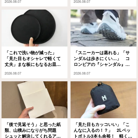
2026.08.07
2026.08.07
ない夏は無理」
「これで洗い物が減った」
「スニーカーは蒸れる」「サ
「見た目もオシャレで軽くて
ンダルは歩きにくい…」 コ
丈夫」まな板にもなるお皿
ロンビアの『シャンダル』が
『CHOPLATE』が買って大正
解決してくれました
2026.08.07
2026.08.07
解
「後で見返そう」と思った紙
「見た目もカッコいい」「こ
類、山積みになりがち問題
んなに入るの！？」 2Lペッ
シュッと解決してくれるアイ
トボトル3本も余裕！ 軽くて