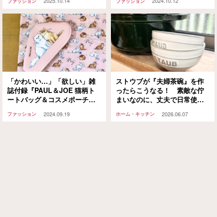
2025.10.14
2024.10.12
ファッション
ファッション
「かわいい…」「欲しい」雑
ストウブが『夫婦茶碗』を作
誌付録『PAUL＆JOE 猫柄ト
ったらこうなる！ 素敵な佇
ートバッグ＆コスメポーチチ
まいなのに、丈夫で日常使い
ャーム』がなかなかイイです
しやすい名品です
2024.09.19
2026.06.07
ファッション
ホーム・キッチン