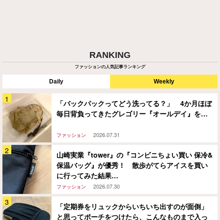
RANKING
ファッションの人気記事ランキング
Daily
Weekly
「バックパックってどう洗ってる？」 4か月ほぼ
毎日背負ってきたグレゴリー『オールデイ』を…
2026.07.31
ファッション
山崎実業『tower』の『コンビニちょい買い 保冷&
保温バッグ』が優秀！ 散歩がてらアイスを買い
に行ってみた結果…
2026.07.30
ファッション
「定期券をリュックからいちいち出すのが面倒」
と思ってポーチをつけたら、こんなものまで入っ