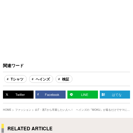
関連ワード
Tシャツ
ヘインズ
検証
Twitter
Facebook
LINE
はてな
HOME
ファッション
白T・黒Tから卒業したい人へ！ ヘインズの『MOKU』が着るだけでサマにな
る1着でした
RELATED ARTICLE