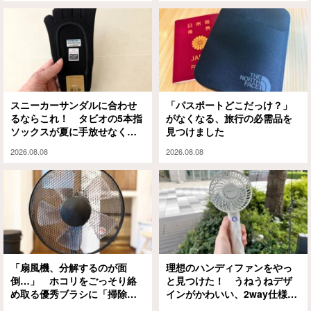
スニーカーサンダルに合わせ
「パスポートどこだっけ？」
るならこれ！ タビオの5本指
がなくなる、旅行の必需品を
ソックスが夏に手放せなくな
見つけました
った理由
2026.08.08
2026.08.08
「扇風機、分解するのが面
理想のハンディファンをやっ
倒…」 ホコリをごっそり絡
と見つけた！ うねうねデザ
め取る優秀ブラシに「掃除の
インがかわいい、2way仕様の
ハードルが下がった」
パワフルな1本に「もうこれが