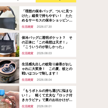
「理想の保冷バッグ、ついに見つ
けた」縦長で持ちやすい！ たた
めるサーモスの保冷ショッピング
バッグ
生活雑貨
2026.07.30
保冷バッグに透明ポケット？ そ
の正体に「この発想は天才！」
「こういうのが欲しかった」
生活雑貨
2026.08.03
生活感丸出しの蚊取り線香がおし
ゃれに大変身！ この夏、蚊との
戦いはコレで制します！
生活雑貨
2026.08.04
「もうボトルの持ち運びに悩まな
い！」 軽くて丈夫な『ロック付
きカラビナ』で夏のお出かけが快
適になる
生活雑貨
2026.08.01