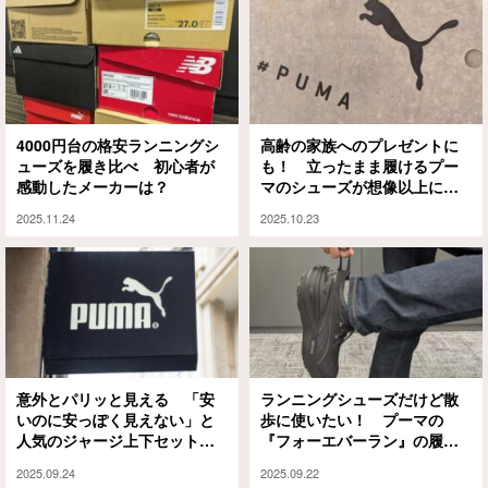
4000円台の格安ランニングシ
高齢の家族へのプレゼントに
ューズを履き比べ 初心者が
も！ 立ったまま履けるプー
感動したメーカーは？
マのシューズが想像以上に快
適だった
2025.11.24
2025.10.23
意外とパリッと見える 「安
ランニングシューズだけど散
いのに安っぽく見えない」と
歩に使いたい！ プーマの
人気のジャージ上下セットを
『フォーエバーラン』の履き
着てみた
心地を徹底レビュー
2025.09.24
2025.09.22