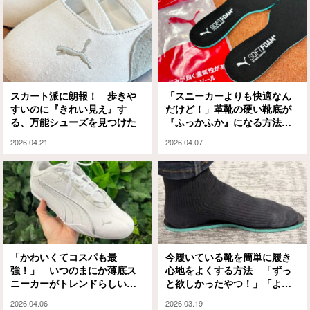
スカート派に朗報！ 歩きや
「スニーカーよりも快適なん
すいのに『きれい見え』す
だけど！」革靴の硬い靴底が
る、万能シューズを見つけた
『ふっかふか』になる方法に
「これなら余裕で3万歩あるけ
2026.04.21
2026.04.07
る」
「かわいくてコスパも最
今履いている靴を簡単に履き
強！」 いつのまにか薄底ス
心地をよくする方法 「ずっ
ニーカーがトレンドらしいの
と欲しかったやつ！」「よう
で『PUMA』のコレ、履いて
やく買える」
2026.04.06
2026.03.19
みました！