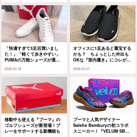
「快適すぎて3足目買いまし
オフィスに1足あると重宝する
た！」「軽くて歩きやすい」
かも？ ちょっとした外出も
PUMAの万能シューズが通勤
OKな『室内履き』にコレがい
用に最適！「価格も見た目も
い感じ
2026.03.18
2026.02.27
すべてがちょうどいい」
移動中も使える『プーマ』の
プーマと人気デザイナー
ゴルフシューズが新登場！プ
Salehe Bemburyの初コラボ
レーをサポートする新機能も
スニーカー！『VELUM SB
NITRO』新登場