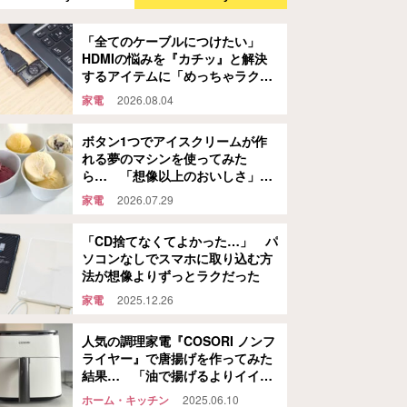
「全てのケーブルにつけたい」
HDMIの悩みを『カチッ』と解決
するアイテムに「めっちゃラク」
「劣化も防げそう」
家電
2026.08.04
ボタン1つでアイスクリームが作
れる夢のマシンを使ってみた
ら… 「想像以上のおいしさ」
「もうアイスは買わなくてい
家電
2026.07.29
い！」
「CD捨てなくてよかった…」 パ
ソコンなしでスマホに取り込む方
法が想像よりずっとラクだった
家電
2025.12.26
人気の調理家電『COSORI ノンフ
ライヤー』で唐揚げを作ってみた
結果… 「油で揚げるよりイイか
もよ！」
ホーム・キッチン
2025.06.10