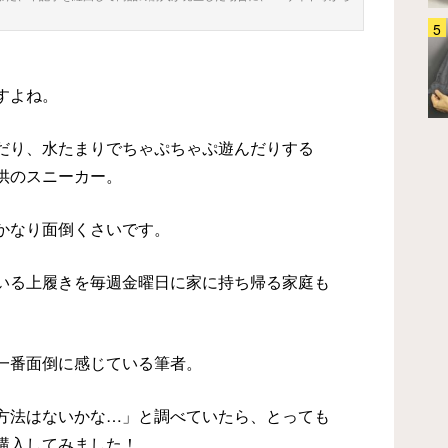
人気の調理家電『COSORI ノンフ
ライヤー』で唐揚げを作ってみた
結果… 「油で揚げるよりイイか
すよね。
もよ！」
ホーム・キッチン
2025.06.10
だり、水たまりでちゃぷちゃぷ遊んだりする
供のスニーカー。
かなり面倒くさいです。
いる上履きを毎週金曜日に家に持ち帰る家庭も
一番面倒に感じている筆者。
方法はないかな…」と調べていたら、とっても
購入してみました！