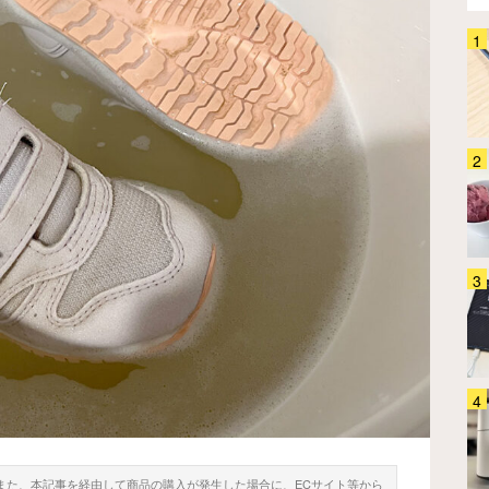
「全てのケーブルにつけたい」
HDMIの悩みを『カチッ』と解決
するアイテムに「めっちゃラク」
「劣化も防げそう」
家電
2026.08.04
「CD捨てなくてよかった…」 パ
ソコンなしでスマホに取り込む方
法が想像よりずっとラクだった
家電
2025.12.26
ボタン1つでアイスクリームが作
れる夢のマシンを使ってみた
ら… 「想像以上のおいしさ」
「もうアイスは買わなくてい
家電
2026.07.29
い！」
電源タップのイライラ、サンワサ
プライが解決してくれました
「ありそうでなかった発想」「す
ぐポチりました」
家電
2025.10.10
。また、本記事を経由して商品の購入が発生した場合に、ECサイト等から