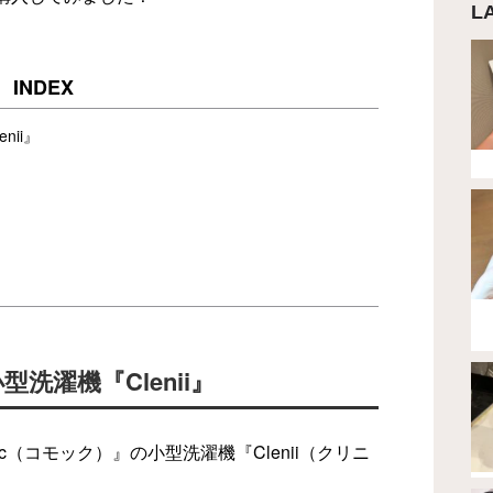
L
ii』
洗濯機『Clenii』
c（コモック）』の小型洗濯機『Clenii（クリニ