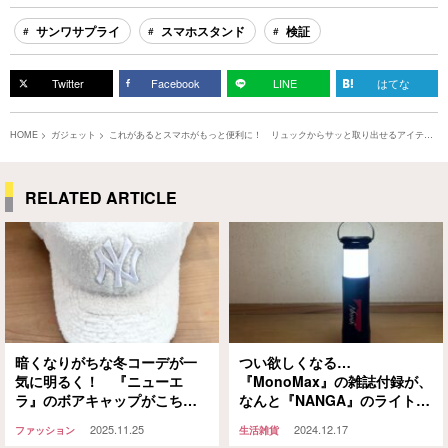
サンワサプライ
スマホスタンド
検証
Twitter
Facebook
LINE
はてな
HOME
ガジェット
これがあるとスマホがもっと便利に！ リュックからサッと取り出せるアイテ
ム、どう使うかというと…
RELATED ARTICLE
暗くなりがちな冬コーデが一
つい欲しくなる…
気に明るく！ 『ニューエ
『MonoMax』の雑誌付録が、
ラ』のボアキャップがこち
なんと『NANGA』のライトで
ら！
すって【宝島社】
2025.11.25
2024.12.17
ファッション
生活雑貨