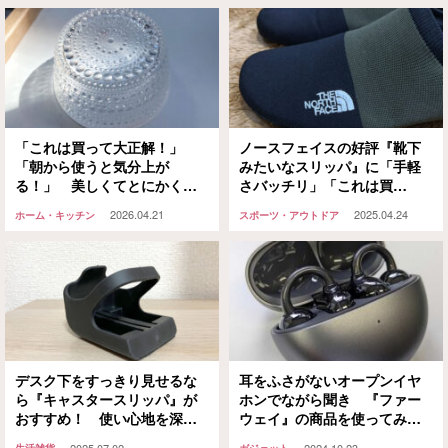
「これは買って大正解！」
ノースフェイスの好評『靴下
「朝から使うと気分上が
みたいなスリッパ』に「手軽
る！」 美しくてとにかく丈
さバッチリ」「これは買
夫で使いやすい！イッタラの
い！」
2026.04.21
2025.04.24
ホーム・キッチン
スポーツ・アウトドア
『カステヘルミ』が万能すぎ
た
デスク下をすっきり見せるな
耳をふさがないオープンイヤ
ら『キャスタースリッパ』が
ホンでながら聞き 『ファー
おすすめ！ 使い心地を深堀
ウェイ』の商品を使ってみる
します！
と…
2025.07.02
2024.10.23