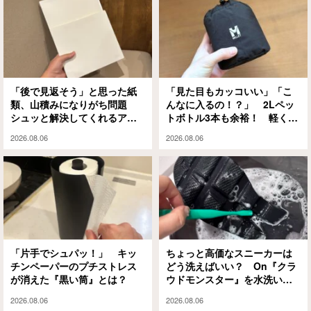
「後で見返そう」と思った紙
「見た目もカッコいい」「こ
類、山積みになりがち問題
んなに入るの！？」 2Lペッ
シュッと解決してくれるアイ
トボトル3本も余裕！ 軽くて
テムがありました
大容量な『ミレー』のエコバ
2026.08.06
2026.08.06
ッグが大正解
「片手でシュパッ！」 キッ
ちょっと高価なスニーカーは
チンペーパーのプチストレス
どう洗えばいい？ On『クラ
が消えた『黒い筒』とは？
ウドモンスター』を水洗いと
泡シャンプーで試してみる
2026.08.06
2026.08.06
と…