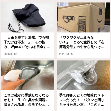
「日傘を差すと邪魔、でも帽
「ワクワクが止まらな
子だけは不安…」 その悩
い！」 まるで宝探しの『在
み、Wpc.の『かぶる日傘』が
庫処分品』の中から見つけた
解決してくれます
のは？
2026.08.05
2026.08.05
これは確かに手放せなくなる
手で押さえとくの地味にスト
かも！ 生ゴミ臭や虫問題に
レスだった！ パタンと閉じ
悩まされる夏、台所でシュッ
ちゃう分厚い本、『このクリ
としてみたら…
ップ』には秘密があって…