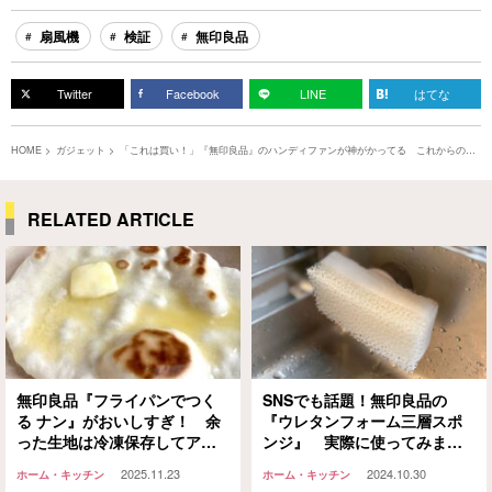
扇風機
検証
無印良品
Twitter
Facebook
LINE
はてな
HOME
ガジェット
「これは買い！」『無印良品』のハンディファンが神がかってる これからの季
節にぜひ！
RELATED ARTICLE
無印良品『フライパンでつく
SNSでも話題！無印良品の
る ナン』がおいしすぎ！ 余
『ウレタンフォーム三層スポ
った生地は冷凍保存してアレ
ンジ』 実際に使ってみまし
ンジレシピを楽しもう
た！
2025.11.23
2024.10.30
ホーム・キッチン
ホーム・キッチン