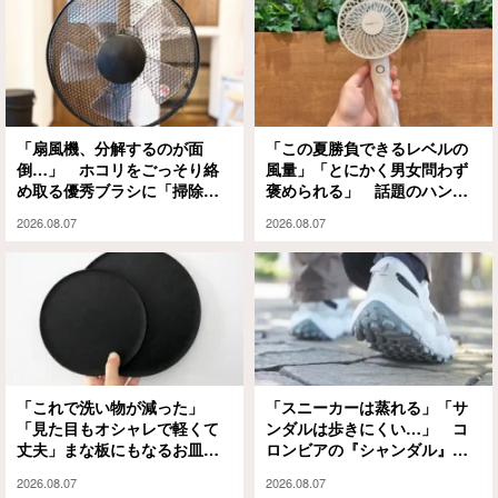
「扇風機、分解するのが面
「この夏勝負できるレベルの
倒…」 ホコリをごっそり絡
風量」「とにかく男女問わず
め取る優秀ブラシに「掃除の
褒められる」 話題のハンデ
ハードルが下がった」
ィファンを使ってみたら、手
2026.08.07
2026.08.07
放せなくなった！
「これで洗い物が減った」
「スニーカーは蒸れる」「サ
「見た目もオシャレで軽くて
ンダルは歩きにくい…」 コ
丈夫」まな板にもなるお皿
ロンビアの『シャンダル』が
『CHOPLATE』が買って大正
解決してくれました
2026.08.07
2026.08.07
解