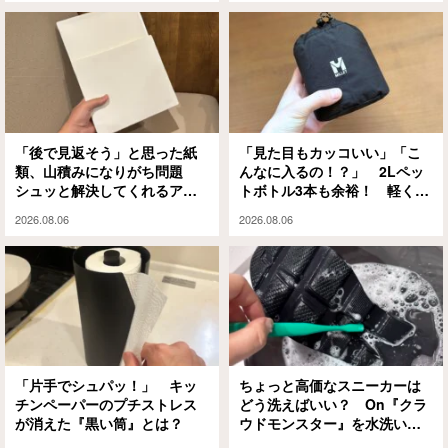
「後で見返そう」と思った紙
「見た目もカッコいい」「こ
類、山積みになりがち問題
んなに入るの！？」 2Lペッ
シュッと解決してくれるアイ
トボトル3本も余裕！ 軽くて
テムがありました
大容量な『ミレー』のエコバ
2026.08.06
2026.08.06
ッグが大正解
「片手でシュパッ！」 キッ
ちょっと高価なスニーカーは
チンペーパーのプチストレス
どう洗えばいい？ On『クラ
が消えた『黒い筒』とは？
ウドモンスター』を水洗いと
泡シャンプーで試してみる