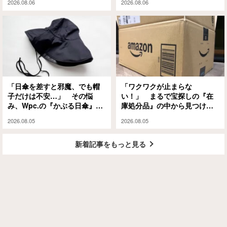
2026.08.06
2026.08.06
と…
「日傘を差すと邪魔、でも帽
「ワクワクが止まらな
子だけは不安…」 その悩
い！」 まるで宝探しの『在
み、Wpc.の『かぶる日傘』が
庫処分品』の中から見つけた
解決してくれます
のは？
2026.08.05
2026.08.05
新着記事をもっと見る