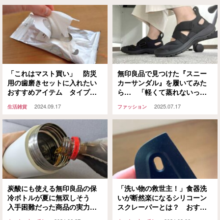
「これはマスト買い」 防災
無印良品で見つけた『スニー
用の歯磨きセットに入れたい
カーサンダル』を履いてみた
おすすめアイテム タイプ別
ら… 「軽くて蒸れないって
にご紹介！
最高！」「オフィス履きにピ
2024.09.17
2025.07.17
生活雑貨
ファッション
ッタリ」
炭酸にも使える無印良品の保
「洗い物の救世主！」食器洗
冷ボトルが夏に無双しそう
いが断然楽になるシリコーン
入手困難だった商品の実力
スクレーパーとは？ おすす
は？
めアイテムをご紹介！