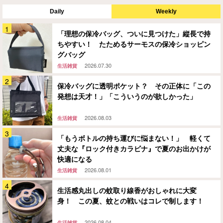
Daily
Weekly
「理想の保冷バッグ、ついに見つけた」縦長で持
ちやすい！ たためるサーモスの保冷ショッピン
グバッグ
2026.07.30
生活雑貨
保冷バッグに透明ポケット？ その正体に「この
発想は天才！」「こういうのが欲しかった」
2026.08.03
生活雑貨
「もうボトルの持ち運びに悩まない！」 軽くて
丈夫な『ロック付きカラビナ』で夏のお出かけが
快適になる
2026.08.01
生活雑貨
生活感丸出しの蚊取り線香がおしゃれに大変
身！ この夏、蚊との戦いはコレで制します！
2026.08.04
生活雑貨