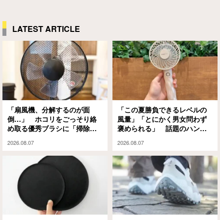
LATEST ARTICLE
「扇風機、分解するのが面
「この夏勝負できるレベルの
倒…」 ホコリをごっそり絡
風量」「とにかく男女問わず
め取る優秀ブラシに「掃除の
褒められる」 話題のハンデ
ハードルが下がった」
ィファンを使ってみたら、手
2026.08.07
2026.08.07
放せなくなった！