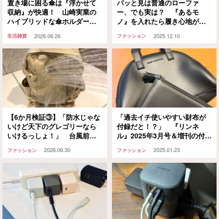
置き場に困る傘は『浮かせて
パッと見は普通のローファ
収納』が快適！ 山崎実業の
ー、でも実は？ 『あるモ
ハイブリッドな傘ホルダーな
ノ』を入れたら履き心地が劇
ら、玄関周りがスッキリ片付
的に変わったぞ
2026.06.26
2025.12.10
生活雑貨
ファッション
きます
【6か月検証③】「防水じゃな
「過去イチ使いやすい財布が
いけど天下のグレゴリーなら
付録だと！？」 『リンネ
いけるっしょ！」 台風前日
ル』2025年3月号＆増刊の付録
に『オールデイ』を背負って
が素晴らしすぎた【宝島社】
2026.06.30
2025.01.23
ファッション
ファッション
出かけてみたところ…