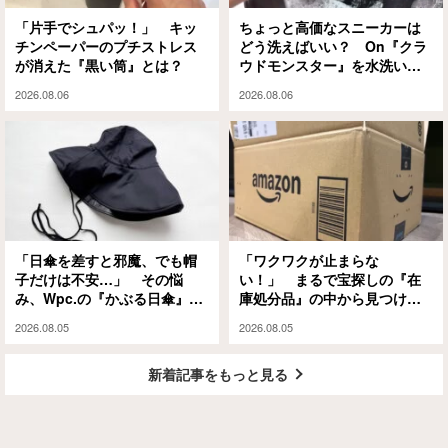
「片手でシュパッ！」 キッ
ちょっと高価なスニーカーは
チンペーパーのプチストレス
どう洗えばいい？ On『クラ
が消えた『黒い筒』とは？
ウドモンスター』を水洗いと
泡シャンプーで試してみる
2026.08.06
2026.08.06
と…
「日傘を差すと邪魔、でも帽
「ワクワクが止まらな
子だけは不安…」 その悩
い！」 まるで宝探しの『在
み、Wpc.の『かぶる日傘』が
庫処分品』の中から見つけた
解決してくれます
のは？
2026.08.05
2026.08.05
新着記事をもっと見る