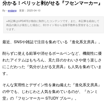
分かる！ペリッと剥がせる『フセンマーカー』
By -
endang
更新：
2025-04-10
※本記事はUPDATEが独自に制作したコンテンツです。また、本記事を経由して
商品の購入が発生した場合に、ECサイト等から送客手数料を受領することがあ
ります。
最近、SNSや雑誌で注目を集めている『進化系文房具』。
削らずに使える鉛筆や消せるボールペンなど、機能性に優
れたアイテムはもちろん、見た目のかわいさや使う楽しさ
にこだわった『気分が上がる文房具』も人気を集めていま
す。
そんな実用性とデザイン性を兼ね備えた『進化系文房具』
の中でも、じわじわと人気を集めているのが、『カンミ
堂』の『フセンマーカー STUDY ブルー』。