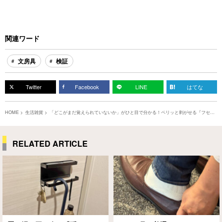
関連ワード
文房具
検証
Twitter
Facebook
LINE
はてな
HOME
生活雑貨
「どこがまだ覚えられていないか」がひと目で分かる！ペリッと剥がせる『フセン
マーカー』
RELATED ARTICLE