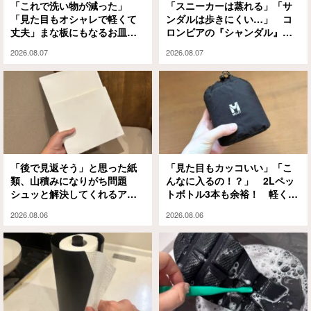
「これで洗い物が減った」
「スニーカーは蒸れる」「サ
「見た目もオシャレで軽くて
ンダルは歩きにくい…」 コ
丈夫」まな板にもなるお皿
ロンビアの『シャンダル』が
『CHOPLATE』が買って大正
解決してくれました
2026.08.07
2026.08.07
解
「後で見返そう」と思った紙
「見た目もカッコいい」「こ
類、山積みになりがち問題
んなに入るの！？」 2Lペッ
シュッと解決してくれるアイ
トボトル3本も余裕！ 軽くて
テムがありました
大容量な『ミレー』のエコバ
2026.08.06
2026.08.06
ッグが大正解