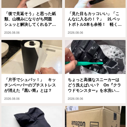
「後で見返そう」と思った紙
「見た目もカッコいい」「こ
類、山積みになりがち問題
んなに入るの！？」 2Lペッ
シュッと解決してくれるアイ
トボトル3本も余裕！ 軽くて
テムがありました
大容量な『ミレー』のエコバ
2026.08.06
2026.08.06
ッグが大正解
「片手でシュパッ！」 キッ
ちょっと高価なスニーカーは
チンペーパーのプチストレス
どう洗えばいい？ On『クラ
が消えた『黒い筒』とは？
ウドモンスター』を水洗いと
泡シャンプーで試してみる
2026.08.06
2026.08.06
と…