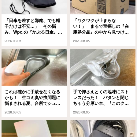
「日傘を差すと邪魔、でも帽
「ワクワクが止まらな
子だけは不安…」 その悩
い！」 まるで宝探しの『在
み、Wpc.の『かぶる日傘』が
庫処分品』の中から見つけた
解決してくれます
のは？
2026.08.05
2026.08.05
これは確かに手放せなくなる
手で押さえとくの地味にスト
かも！ 生ゴミ臭や虫問題に
レスだった！ パタンと閉じ
悩まされる夏、台所でシュッ
ちゃう分厚い本、『このクリ
としてみたら…
ップ』には秘密があって…
2026.08.05
2026.08.05