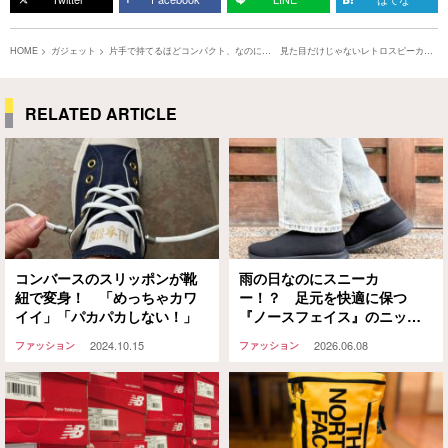
HOME
ガジェット
片手で持てるほどコンパクト、なのに… 見た目だけじゃないレトロスピーカー
に注目
RELATED ARTICLE
コンバースのスリッポンが靴
雨の日なのにスニーカ
紐で変身！ 「めっちゃカワ
ー！？ 足元を快適に保つ
イイ」「パカパカしない！」
『ノースフェイス』のニット
シューズがすごかった
2024.10.15
2026.06.08
ファッション
ファッション