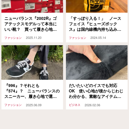
ニューバランス『2002R』ゴ
「すっぽり入る！」 ノース
アテックスモデルって本当に
フェイス『ヒューズボック
いい靴？ 買って履き心地や
ス』は国内線機内持ち込みに
防水性・サイズ感をレビュー
ピッタリ！検証付き
2025.11.20
2024.05.14
ファッション
ファッション
してみた
『996』？それとも
だいたいどのイスでも対応
『574』？ ニューバランスの
OK 使い心地が後からじわじ
スニーカー、履き心地で選ぶ
わ分かる、素敵なアイテムが
ならコレ
ありますよ
2025.06.09
2026.02.06
ファッション
ビジネス